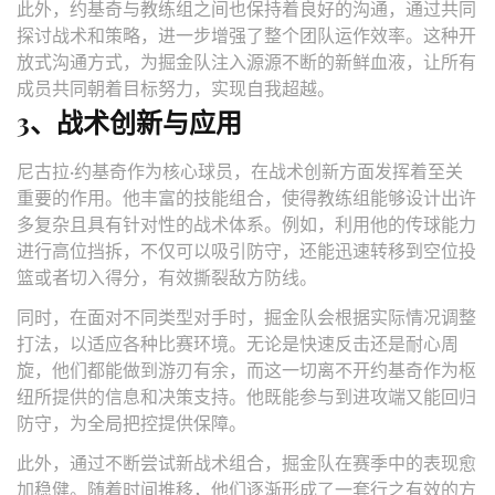
此外，约基奇与教练组之间也保持着良好的沟通，通过共同
探讨战术和策略，进一步增强了整个团队运作效率。这种开
放式沟通方式，为掘金队注入源源不断的新鲜血液，让所有
成员共同朝着目标努力，实现自我超越。
3、战术创新与应用
尼古拉·约基奇作为核心球员，在战术创新方面发挥着至关
重要的作用。他丰富的技能组合，使得教练组能够设计出许
多复杂且具有针对性的战术体系。例如，利用他的传球能力
进行高位挡拆，不仅可以吸引防守，还能迅速转移到空位投
篮或者切入得分，有效撕裂敌方防线。
同时，在面对不同类型对手时，掘金队会根据实际情况调整
打法，以适应各种比赛环境。无论是快速反击还是耐心周
旋，他们都能做到游刃有余，而这一切离不开约基奇作为枢
纽所提供的信息和决策支持。他既能参与到进攻端又能回归
防守，为全局把控提供保障。
此外，通过不断尝试新战术组合，掘金队在赛季中的表现愈
加稳健。随着时间推移，他们逐渐形成了一套行之有效的方