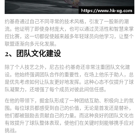
约基奇通过自己不同寻常的技术风格，引发了一股新的潮
流。他证明了即使身材庞大，也可以通过灵活性和智慧来掌
控比赛，这一切都促使越来越多年轻球员向他学习，让整个
联盟逐渐向多元化发展。
2、团队文化建设
除了个人技艺之外，尼古拉·约基奇还非常注重团队文化建
设。他始终强调团队合作的重要性，在场上他乐于助人，总
是优先考虑如何让队友更好地发挥。这种心态不仅提升了球
队凝聚力，还增强了每个成员对彼此间信任感。
在他的带领下，掘金队形成了一种团结互助、积极向上的氛
围。每位球员都感受到自己的价值，无论是首发还是替补，
他们都被鼓励去贡献自己的力量。而这种良好的团队文化也
有效提升了球队整体表现，使他们在关键时刻能够携手应对
挑战。