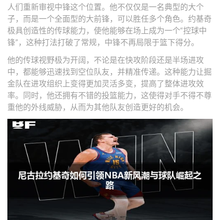
人们重新审视中锋这个位置。他不仅仅是一名典型的大个
子，而是一个全面型的大前锋，可以胜任多个角色。约基奇
极具创造性的传球能力，使他能够在场上成为一个“控球中
锋”，这种打法打破了常规，中锋不再局限于篮下得分。
他的传球视野极为开阔，不论是在快攻阶段还是半场进攻
中，都能够迅速找到空位队友，并精准传递。这种能力让掘
金队在进攻组织上变得更加灵活多变，提高了整体进攻效
率。同时，他还拥有不错的投篮能力，这使得对手不得不尊
重他的外线威胁，从而为其他队友创造更好的机会。