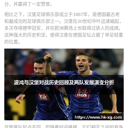
分，并赢得了一定赞誉。
相比之下，汉堡足球俱乐部成立于1887年，是德国最古老
和最成功的足球俱乐部之一。汉堡在20世纪中叶迅速崛起，
多次夺得德甲冠军，并在欧洲赛场上也取得过骄人的成绩。
这种强大的历史积淀，使得汉堡在德国足坛占据了举足轻重
的位置。
尽管两队起点不同，但随着时间推移，它们相互之间的竞争