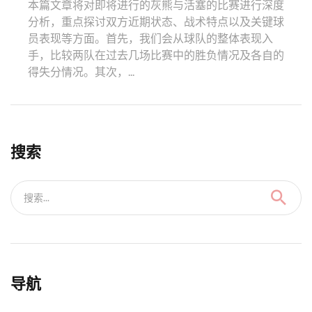
本篇文章将对即将进行的灰熊与活塞的比赛进行深度
分析，重点探讨双方近期状态、战术特点以及关键球
员表现等方面。首先，我们会从球队的整体表现入
手，比较两队在过去几场比赛中的胜负情况及各自的
得失分情况。其次，...
搜索
搜索...
导航