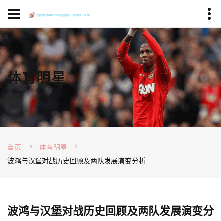
体育明星
首页
体育明星
波鸿与汉堡对战历史回顾及两队发展演变分析
波鸿与汉堡对战历史回顾及两队发展演变分