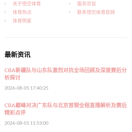
关于悟空体育
服务宗旨
体育热点
联系悟空体育官网
体育明星
最新资讯
CBA新疆队与山东队激烈对抗全场回顾及深度赛后分
析探讨
2026-08-05 17:40:25
CBA巅峰对决广东队与北京首钢全程直播解析及赛后
精彩点评
2026-08-01 11:53:00