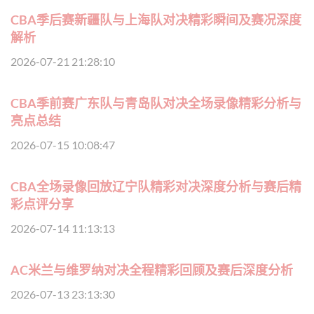
CBA季后赛新疆队与上海队对决精彩瞬间及赛况深度
解析
2026-07-21 21:28:10
CBA季前赛广东队与青岛队对决全场录像精彩分析与
亮点总结
2026-07-15 10:08:47
CBA全场录像回放辽宁队精彩对决深度分析与赛后精
彩点评分享
2026-07-14 11:13:13
AC米兰与维罗纳对决全程精彩回顾及赛后深度分析
2026-07-13 23:13:30