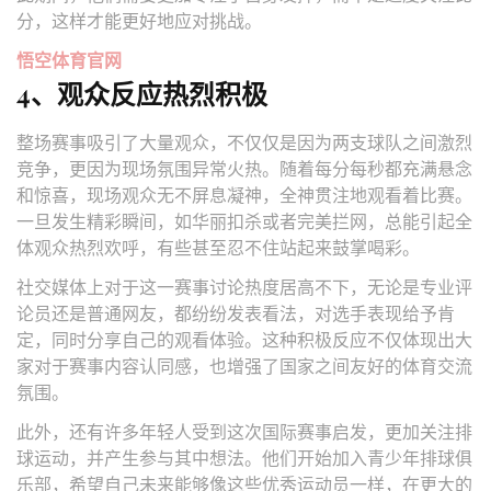
分，这样才能更好地应对挑战。
悟空体育官网
4、观众反应热烈积极
整场赛事吸引了大量观众，不仅仅是因为两支球队之间激烈
竞争，更因为现场氛围异常火热。随着每分每秒都充满悬念
和惊喜，现场观众无不屏息凝神，全神贯注地观看着比赛。
一旦发生精彩瞬间，如华丽扣杀或者完美拦网，总能引起全
体观众热烈欢呼，有些甚至忍不住站起来鼓掌喝彩。
社交媒体上对于这一赛事讨论热度居高不下，无论是专业评
论员还是普通网友，都纷纷发表看法，对选手表现给予肯
定，同时分享自己的观看体验。这种积极反应不仅体现出大
家对于赛事内容认同感，也增强了国家之间友好的体育交流
氛围。
此外，还有许多年轻人受到这次国际赛事启发，更加关注排
球运动，并产生参与其中想法。他们开始加入青少年排球俱
乐部，希望自己未来能够像这些优秀运动员一样，在更大的