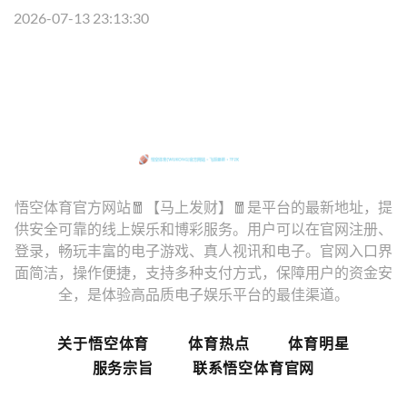
2026-07-13 23:13:30
悟空体育官方网站🧧【马上发财】🧧是平台的最新地址，提
供安全可靠的线上娱乐和博彩服务。用户可以在官网注册、
登录，畅玩丰富的电子游戏、真人视讯和电子。官网入口界
面简洁，操作便捷，支持多种支付方式，保障用户的资金安
全，是体验高品质电子娱乐平台的最佳渠道。
关于悟空体育
体育热点
体育明星
服务宗旨
联系悟空体育官网