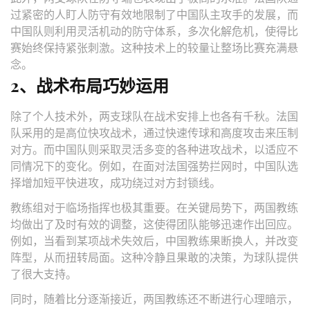
过紧密的人盯人防守有效地限制了中国队主攻手的发展，而
中国队则利用灵活机动的防守体系，多次化解危机，使得比
赛始终保持紧张刺激。这种技术上的较量让整场比赛充满悬
念。
2、战术布局巧妙运用
除了个人技术外，两支球队在战术安排上也各有千秋。法国
队采用的是高位快攻战术，通过快速传球和高度攻击来压制
对方。而中国队则采取灵活多变的各种进攻战术，以适应不
同情况下的变化。例如，在面对法国强势拦网时，中国队选
择增加短平快进攻，成功绕过对方封锁线。
教练组对于临场指挥也极其重要。在关键局势下，两国教练
均做出了及时有效的调整，这使得团队能够迅速作出回应。
例如，当看到某项战术失效后，中国教练果断换人，并改变
阵型，从而扭转局面。这种冷静且果敢的决策，为球队提供
了很大支持。
同时，随着比分逐渐接近，两国教练还不断进行心理暗示，