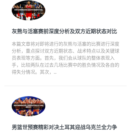
灰熊与活塞赛前深度分析及双方近期状态对比
本篇文章将对即将进行的灰熊与活塞的比赛进行深度
分析，重点探讨双方近期状态、战术特点以及关键球
员表现等方面。首先，我们会从球队的整体表现入
手，比较两队在过去几场比赛中的胜负情况及各自的
得失分情况。其次，...
男篮世预赛精彩对决土耳其迎战乌克兰全力争