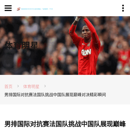
体育明星
首页
体育明星
男排国际对抗赛法国队挑战中国队展现巅峰对决精彩瞬间
男排国际对抗赛法国队挑战中国队展现巅峰