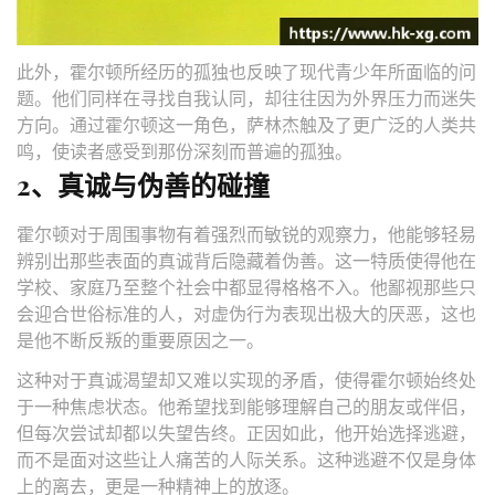
此外，霍尔顿所经历的孤独也反映了现代青少年所面临的问
题。他们同样在寻找自我认同，却往往因为外界压力而迷失
方向。通过霍尔顿这一角色，萨林杰触及了更广泛的人类共
鸣，使读者感受到那份深刻而普遍的孤独。
2、真诚与伪善的碰撞
霍尔顿对于周围事物有着强烈而敏锐的观察力，他能够轻易
辨别出那些表面的真诚背后隐藏着伪善。这一特质使得他在
学校、家庭乃至整个社会中都显得格格不入。他鄙视那些只
会迎合世俗标准的人，对虚伪行为表现出极大的厌恶，这也
是他不断反叛的重要原因之一。
这种对于真诚渴望却又难以实现的矛盾，使得霍尔顿始终处
于一种焦虑状态。他希望找到能够理解自己的朋友或伴侣，
但每次尝试却都以失望告终。正因如此，他开始选择逃避，
而不是面对这些让人痛苦的人际关系。这种逃避不仅是身体
上的离去，更是一种精神上的放逐。