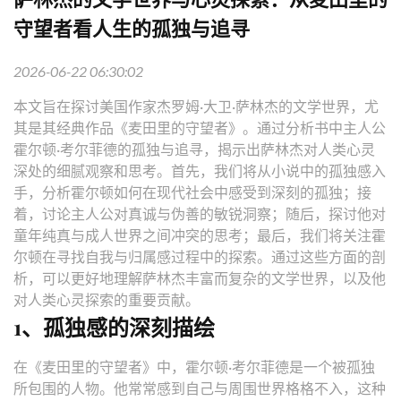
守望者看人生的孤独与追寻
2026-06-22 06:30:02
本文旨在探讨美国作家杰罗姆·大卫·萨林杰的文学世界，尤
其是其经典作品《麦田里的守望者》。通过分析书中主人公
霍尔顿·考尔菲德的孤独与追寻，揭示出萨林杰对人类心灵
深处的细腻观察和思考。首先，我们将从小说中的孤独感入
手，分析霍尔顿如何在现代社会中感受到深刻的孤独；接
着，讨论主人公对真诚与伪善的敏锐洞察；随后，探讨他对
童年纯真与成人世界之间冲突的思考；最后，我们将关注霍
尔顿在寻找自我与归属感过程中的探索。通过这些方面的剖
析，可以更好地理解萨林杰丰富而复杂的文学世界，以及他
对人类心灵探索的重要贡献。
1、孤独感的深刻描绘
在《麦田里的守望者》中，霍尔顿·考尔菲德是一个被孤独
所包围的人物。他常常感到自己与周围世界格格不入，这种