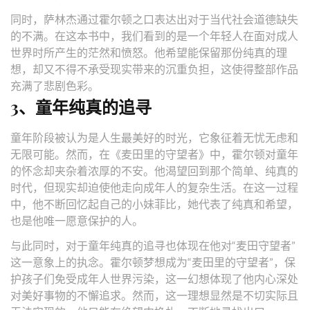
同时，萨林杰通过霍尔顿之口表达出对于当代社会道德缺失
的不满。在这本书中，我们看到的是一个年轻人在面对成人
世界时所产生的茫然和愤怒。他希望能保留那份纯真的理
想，却又不得不承受现实带来的沉重负担，这使得整部作品
充满了悲剧色彩。
3、童年纯真的追寻
童年阶段被认为是人生最美好的时光，它象征着无忧无虑和
无限可能。然而，在《麦田里的守望者》中，霍尔顿对童年
的怀念却夹杂着浓厚的不安。他渴望回到那个简单、纯真的
时代，但现实却迫使他走向成年人的复杂生活。在这一过程
中，他不断回忆起自己的小妹菲比，她代表了纯真和希望，
也是他唯一愿意保护的人。
与此同时，对于童年纯真的追寻也体现在他对“麦田守望者”
这一意象上的执念。霍尔顿梦想成为“麦田里的守望者”，保
护孩子们免受成年人世界污染，这一幻想体现了他内心深处
对美好事物的不懈追求。然而，这一理想显然是不切实际且