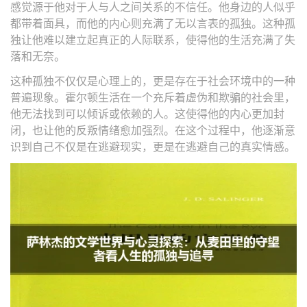
感觉源于他对于人与人之间关系的不信任。他身边的人似乎
都带着面具，而他的内心则充满了无以言表的孤独。这种孤
独让他难以建立起真正的人际联系，使得他的生活充满了失
落和无奈。
这种孤独不仅仅是心理上的，更是存在于社会环境中的一种
普遍现象。霍尔顿生活在一个充斥着虚伪和欺骗的社会里，
他无法找到可以倾诉或依赖的人。这使得他的内心更加封
闭，也让他的反叛情绪愈加强烈。在这个过程中，他逐渐意
识到自己不仅是在逃避现实，更是在逃避自己的真实情感。