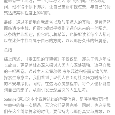
能够有一个地方，一个可以称之为“家”的空间。在这段期
间，他不得不停下脚步，让自己重新审视过去，与自己的情
感达成某种程度上的和解。
最终，通过不断地自我反省以及与周遭人的互动，尽管仍然
面临诸多挑战，但霍尔顿似乎找到了通向未来的一丝曙光。
这条路并非坦途，但它昭示着希望，也提醒读者每个人都可
以在迷茫中找到属于自己的方向，以及那份久违的归属感。
总结：
综上所述，《麦田里的守望者》不仅仅是一部关于青少年成
长故事，更是萨林杰深入探讨人类内心深处孤独、追寻自我
的一幅画卷。通过主人公霍尔顿·考尔菲德积极而又痛苦地
探索生命意义，我们看到了现代人在面对社会压力时所经历
的不安与挣扎。同时，在这场心灵旅程中，每个人也都能看
到自己的影子，从而引发更深层次的人生思考。
Salinger通过这本小说传达出的重要信息，是呼唤我们珍惜
生命中的每一次相遇，无论它们是否完美。同时，也启示我
们在这个纷繁复杂的时代，要保持内心那份真实与勇敢，以