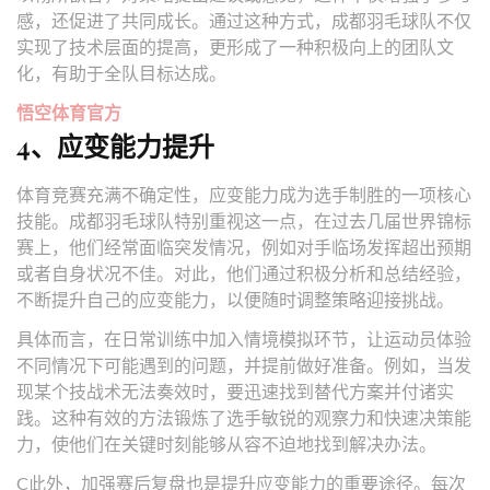
感，还促进了共同成长。通过这种方式，成都羽毛球队不仅
实现了技术层面的提高，更形成了一种积极向上的团队文
化，有助于全队目标达成。
悟空体育官方
4、应变能力提升
体育竞赛充满不确定性，应变能力成为选手制胜的一项核心
技能。成都羽毛球队特别重视这一点，在过去几届世界锦标
赛上，他们经常面临突发情况，例如对手临场发挥超出预期
或者自身状况不佳。对此，他们通过积极分析和总结经验，
不断提升自己的应变能力，以便随时调整策略迎接挑战。
具体而言，在日常训练中加入情境模拟环节，让运动员体验
不同情况下可能遇到的问题，并提前做好准备。例如，当发
现某个技战术无法奏效时，要迅速找到替代方案并付诸实
践。这种有效的方法锻炼了选手敏锐的观察力和快速决策能
力，使他们在关键时刻能够从容不迫地找到解决办法。
C此外，加强赛后复盘也是提升应变能力的重要途径。每次