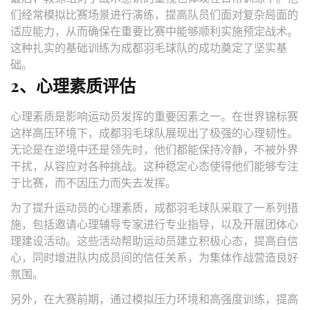
们经常模拟比赛场景进行演练，提高队员们面对复杂局面的
适应能力，从而确保在重要比赛中能够顺利实施预定战术。
这种扎实的基础训练为成都羽毛球队的成功奠定了坚实基
础。
2、心理素质评估
心理素质是影响运动员发挥的重要因素之一。在世界锦标赛
这样高压环境下，成都羽毛球队展现出了极强的心理韧性。
无论是在逆境中还是领先时，他们都能保持冷静，不被外界
干扰，从容应对各种挑战。这种稳定心态使得他们能够专注
于比赛，而不因压力而失去发挥。
为了提升运动员的心理素质，成都羽毛球队采取了一系列措
施，包括邀请心理辅导专家进行专业指导，以及开展团体心
理建设活动。这些活动帮助运动员建立积极心态，提高自信
心，同时增进队内成员间的信任关系，为集体作战营造良好
氛围。
另外，在大赛前期，通过模拟压力环境和高强度训练，提高