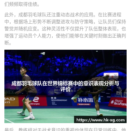
们频频取得佳绩。
此外，成都羽毛球队还注重动态战术的应用。在比赛进程
中，根据场上形势不断调整进攻与防守策略，让队员们保持
警觉并随机应变。这种灵活性不仅提升了队伍整体表现，也
增强了运动员个人能力，使他们能够在关键时刻做出正确判
断。
最后，教练组对于战术意识的重视也体现在日常训练中。他