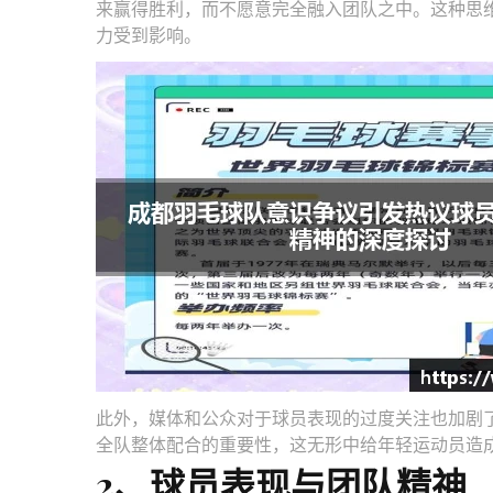
来赢得胜利，而不愿意完全融入团队之中。这种思
力受到影响。
此外，媒体和公众对于球员表现的过度关注也加剧
全队整体配合的重要性，这无形中给年轻运动员造
2、球员表现与团队精神