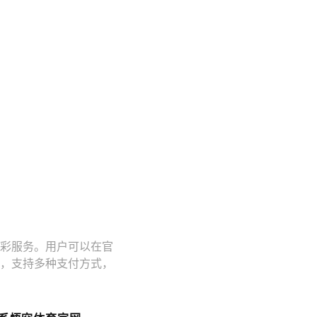
博彩服务。用户可以在官
，支持多种支付方式，