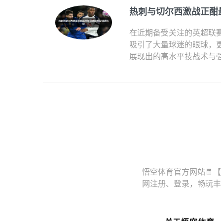
热刺与切尔西激战正酣
在近期备受关注的英超联
吸引了大量球迷的眼球，
展现出的高水平技战术与强
悟空体育官方网站🧧
网注册、登录，畅玩丰