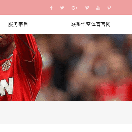
服务宗旨
联系悟空体育官网