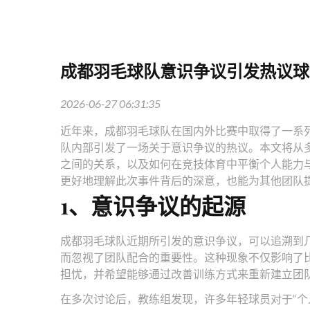
成都羽毛球队意识争议引发热议球
2026-06-27 06:31:35
近年来，成都羽毛球队在国内外比赛中取得了一系
队内部引发了一场关于意识争议的热议。本文将从
之间的关系，以及如何在竞技体育中平衡个人能力
更好地理解此次事件背后的深意，也能为其他团队
1、意识争议的起源
成都羽毛球队近期所引发的意识争议，可以追溯到
而忽视了团队配合的重要性。这种现象不仅影响了
担忧，并希望能够通过改善训练方式来重新建立团
在多次讨论后，教练组发现，许多年轻球员对于“个