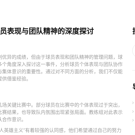
员表现与团队精神的深度探讨
列优异的成绩，但由于球员表现和团队精神的管理问题，球
多个角度深入探讨这一事件，分析球员个体表现与团队协作
与集体意识的重要性。通过对不同方面的分析，我们不仅能
提供借鉴经验。
几场关键比赛中。部分球员在比赛中的个体表现过于突出，
比赛结果，也导致队内氛围出现紧张局面。教练组对此表示
队合作意识。
人英雄主义”有着较强的认同感，他们希望通过自己的努力