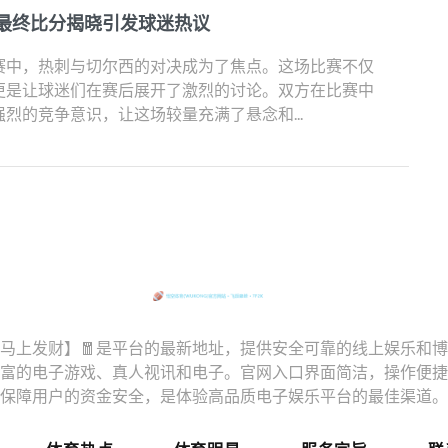
最终比分揭晓引发球迷热议
赛中，热刺与切尔西的对决成为了焦点。这场比赛不仅
更是让球迷们在赛后展开了激烈的讨论。双方在比赛中
烈的竞争意识，让这场较量充满了悬念和...
【马上发财】🧧是平台的最新地址，提供安全可靠的线上娱乐和
富的电子游戏、真人视讯和电子。官网入口界面简洁，操作便捷
保障用户的资金安全，是体验高品质电子娱乐平台的最佳渠道。