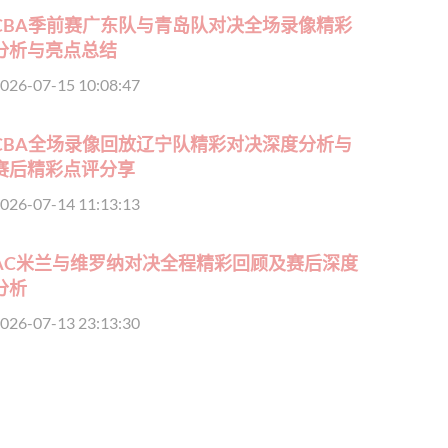
CBA季前赛广东队与青岛队对决全场录像精彩
分析与亮点总结
026-07-15 10:08:47
CBA全场录像回放辽宁队精彩对决深度分析与
赛后精彩点评分享
026-07-14 11:13:13
AC米兰与维罗纳对决全程精彩回顾及赛后深度
分析
026-07-13 23:13:30