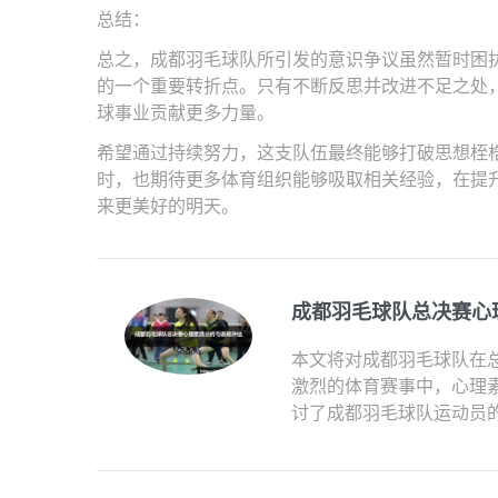
总结：
总之，成都羽毛球队所引发的意识争议虽然暂时困
的一个重要转折点。只有不断反思并改进不足之处
球事业贡献更多力量。
希望通过持续努力，这支队伍最终能够打破思想桎
时，也期待更多体育组织能够吸取相关经验，在提
来更美好的明天。
成都羽毛球队总决赛心
本文将对成都羽毛球队在
激烈的体育赛事中，心理
讨了成都羽毛球队运动员的