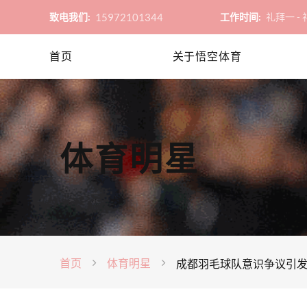
15972101344
致电我们:
工作时间:
礼拜一 - 礼
首页
关于悟空体育
体育明星
首页
体育明星
成都羽毛球队意识争议引