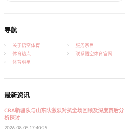
导航
关于悟空体育
服务宗旨
体育热点
联系悟空体育官网
体育明星
最新资讯
CBA新疆队与山东队激烈对抗全场回顾及深度赛后分
析探讨
2026-08-05 17:40:25