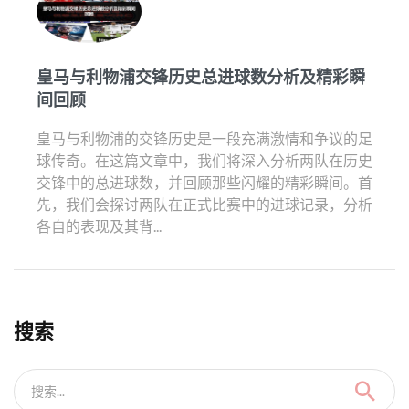
皇马与利物浦交锋历史总进球数分析及精彩瞬
间回顾
皇马与利物浦的交锋历史是一段充满激情和争议的足
球传奇。在这篇文章中，我们将深入分析两队在历史
交锋中的总进球数，并回顾那些闪耀的精彩瞬间。首
先，我们会探讨两队在正式比赛中的进球记录，分析
各自的表现及其背...
搜索
搜索...