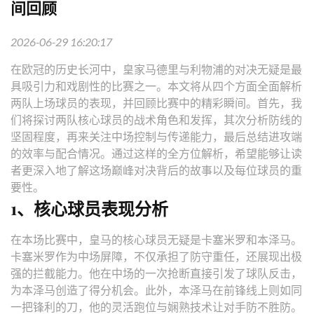
间回顾
2026-06-29 16:20:17
在欧冠的历史长河中，皇家马德里与利物浦的对决无疑是最
具吸引力和戏剧性的比赛之一。本文将从四个方面全面解析
两队上场球员的表现，并回顾比赛中的精彩瞬间。首先，我
们将探讨两队核心球员的战术角色和发挥，其次分析防线的
坚固程度，再来关注中场控制与传递能力，最后总结进攻端
的效率与配合情况。通过这样的全方位解析，希望能够让读
者更深入地了解这场巅峰对决背后的故事以及每位球员的重
要性。
1、核心球员表现分析
在本场比赛中，皇马的核心球员无疑是卡塞米罗和本泽马。
卡塞米罗作为中场屏障，不仅承担了防守重任，还展现出极
强的拦截能力。他在中场的一次抢断直接引发了球队反击，
为本泽马创造了得分机会。此外，本泽马在前锋线上则如同
一把锋利的刀，他的灵活跑位与娴熟技术让对手防不胜防。