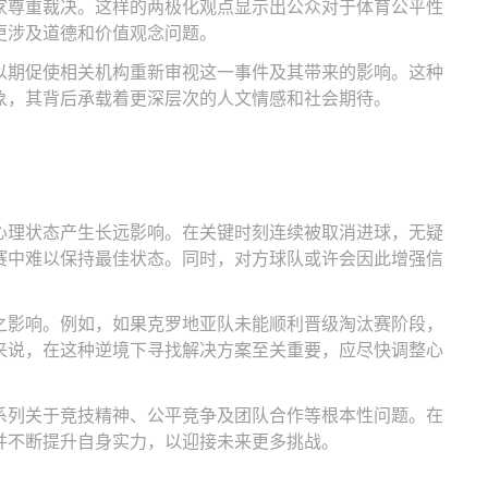
家尊重裁决。这样的两极化观点显示出公众对于体育公平性
更涉及道德和价值观念问题。
以期促使相关机构重新审视这一事件及其带来的影响。这种
象，其背后承载着更深层次的人文情感和社会期待。
心理状态产生长远影响。在关键时刻连续被取消进球，无疑
赛中难以保持最佳状态。同时，对方球队或许会因此增强信
之影响。例如，如果克罗地亚队未能顺利晋级淘汰赛阶段，
来说，在这种逆境下寻找解决方案至关重要，应尽快调整心
系列关于竞技精神、公平竞争及团队合作等根本性问题。在
并不断提升自身实力，以迎接未来更多挑战。