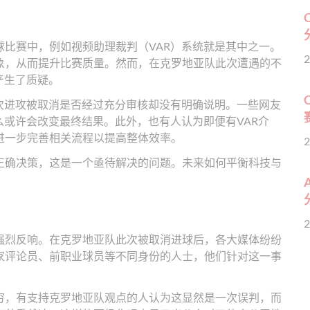
比赛中，例如视频助理裁判（VAR）系统就是其中之一。
2
象，从而提升比赛质量。然而，在克罗地亚队此次遭遇的不
产生了质疑。
次进攻被取消是否经过充分审核却没有明确说明。一些网友
么或许会改变最终结果。此外，也有人认为即便有VAR介
进一步完善相关流程以提高整体效率。
2
正确决策，这是一个亟待解决的问题。未来如何平衡科技与
。
2
强烈反响。在克罗地亚队此次被取消进球后，各大媒体纷纷
家评论员、前职业球员等不同身份的人士，他们针对这一事
穷，有支持克罗地亚队观点的人认为这显然是一次误判，而