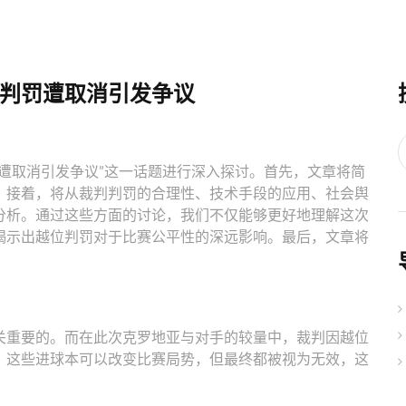
判罚遭取消引发争议
遭取消引发争议”这一话题进行深入探讨。首先，文章将简
。接着，将从裁判判罚的合理性、技术手段的应用、社会舆
分析。通过这些方面的讨论，我们不仅能够更好地理解这次
揭示出越位判罚对于比赛公平性的深远影响。最后，文章将
。
关重要的。而在此次克罗地亚与对手的较量中，裁判因越位
。这些进球本可以改变比赛局势，但最终都被视为无效，这