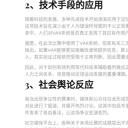
2、技术手段的应用
随着科技的发展，多种先进技术开始逐渐应用于足球
这项技术旨在减少由于人为错误所导致的不公正现
幸中，人们对VAR系统是否真正发挥了其应有作用
据悉，在此次比赛中使用了VAR系统，但是有关三
指出，如果VAR能够更加准确快速地提供信息，那
入，其实验证过程依然受限于主审判断，因此需要
因此，对于如何有效利用现代科技来辅助裁判做出
人力之间关系，将是推动足球运动发展的重要课题
3、社会舆论反应
每当出现争议性的赛事时，媒体和公众往往会形成
对此进行了报道，并展开热烈讨论。这其中包括专
件发表了各自看法，让这场争议愈演愈烈。
社交媒体平台上，各种关于本场比赛的话题层出不