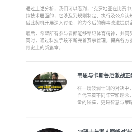
通过上述分析，我们可以看到，“克罗地亚在比赛中
纯技术层面的，它涉及到规则制定、执行及公众认
借此契机开展深入讨论，将为今后的赛事改进提供
最后，希望所有参与者都能够铭记体育精神，共同
同时，通过科技手段不断完善赛事管理，提高各方
育史上的新篇章。
韦恩与卡斯鲁厄激战正
在一场波澜壮阔的对决中
自代表着不同阵营和理念
量的碰撞，更是智慧与策略
18骑士与湖人巅峰对