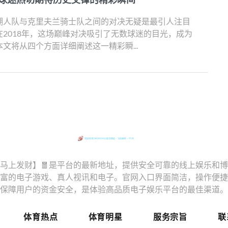
湖人队与克里夫兰骑士队之间的对决无疑是最引人注目
2018年，这场巅峰对决吸引了无数球迷的目光，成为
文将从四个方面详细阐述这一精彩瞬...
【马上发财】🧧是平台的最新地址，提供安全可靠的线上娱乐和
富的电子游戏、真人视讯和电子。官网入口界面简洁，操作便捷
保障用户的资金安全，是体验高品质电子娱乐平台的最佳渠道。
体育热点
体育明星
服务宗旨
联