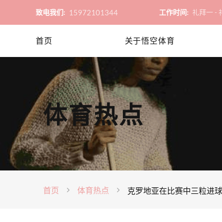
15972101344
致电我们:
工作时间:
礼拜一 - 礼
首页
关于悟空体育
体育热点
首页
体育热点
克罗地亚在比赛中三粒进