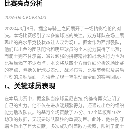
比赛亮点分析
2026-06-09 09:45:03
2023年3月8日，掘金与骑士之间展开了一场精彩绝伦的对
决。本场比赛吸引了众多篮球迷的关注，双方球队在场上展
现出的高水平竞技状态让人叹为观止。掘金作为西部强队，
他们以出色的团队配合和明星球员的个人能力赢得了比赛；
而骑士则不甘示弱，通过顽强的拼搏精神和战术执行力也为
比赛增添了不少看点。本文将从四个方面详细分析这场比赛
的亮点，包括关键球员表现、战术布置、比赛节奏以及最后
时刻的决胜局面，为读者呈现一幅生动而全面的赛事回顾。
1、关键球员表现
在本场比赛中，掘金队当家球星尼古拉·约基奇再次证明了
自己的实力。他不仅在进攻端频繁得分，还通过出色的组织
能力助攻队友。约基奇全场贡献了27分、12个篮板和10次
助攻的数据，无疑是球队获胜的重要功臣。此外，他在防守
端也做出了巨大贡献，多次成功封盖敌方投篮，限制了骑士