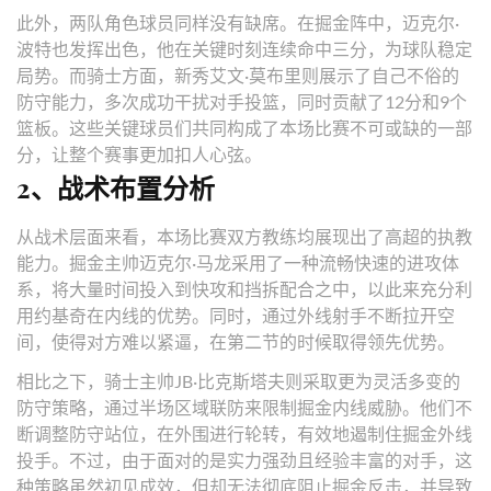
此外，两队角色球员同样没有缺席。在掘金阵中，迈克尔·
波特也发挥出色，他在关键时刻连续命中三分，为球队稳定
局势。而骑士方面，新秀艾文·莫布里则展示了自己不俗的
防守能力，多次成功干扰对手投篮，同时贡献了12分和9个
篮板。这些关键球员们共同构成了本场比赛不可或缺的一部
分，让整个赛事更加扣人心弦。
2、战术布置分析
从战术层面来看，本场比赛双方教练均展现出了高超的执教
能力。掘金主帅迈克尔·马龙采用了一种流畅快速的进攻体
系，将大量时间投入到快攻和挡拆配合之中，以此来充分利
用约基奇在内线的优势。同时，通过外线射手不断拉开空
间，使得对方难以紧逼，在第二节的时候取得领先优势。
相比之下，骑士主帅JB·比克斯塔夫则采取更为灵活多变的
防守策略，通过半场区域联防来限制掘金内线威胁。他们不
断调整防守站位，在外围进行轮转，有效地遏制住掘金外线
投手。不过，由于面对的是实力强劲且经验丰富的对手，这
种策略虽然初见成效，但却无法彻底阻止掘金反击，并导致