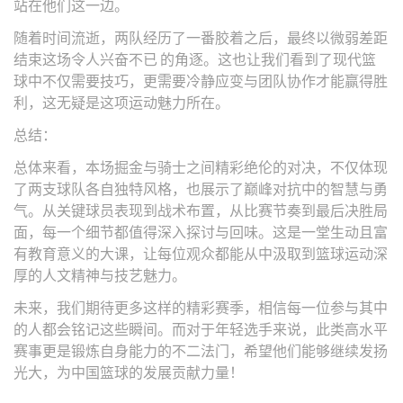
站在他们这一边。
随着时间流逝，两队经历了一番胶着之后，最终以微弱差距
结束这场令人兴奋不已 的角逐。这也让我们看到了现代篮
球中不仅需要技巧，更需要冷静应变与团队协作才能赢得胜
利，这无疑是这项运动魅力所在。
总结：
总体来看，本场掘金与骑士之间精彩绝伦的对决，不仅体现
了两支球队各自独特风格，也展示了巅峰对抗中的智慧与勇
气。从关键球员表现到战术布置，从比赛节奏到最后决胜局
面，每一个细节都值得深入探讨与回味。这是一堂生动且富
有教育意义的大课，让每位观众都能从中汲取到篮球运动深
厚的人文精神与技艺魅力。
未来，我们期待更多这样的精彩赛季，相信每一位参与其中
的人都会铭记这些瞬间。而对于年轻选手来说，此类高水平
赛事更是锻炼自身能力的不二法门，希望他们能够继续发扬
光大，为中国篮球的发展贡献力量！