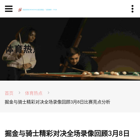
体育热点
首页
体育热点
掘金与骑士精彩对决全场录像回顾3月8日比赛亮点分析
掘金与骑士精彩对决全场录像回顾3月8日