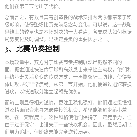
他们在第三节付出了代价。
总而言之，有效且富有创造性的战术安排为两队都带来了积
极影响，使得整场比赛充满悬念与变化。可以说，这一战略
思维上的较量也是本场对决的一大看点，各支球队如何根据
局势变化及时调整，是决定胜负的重要因素之一。
3、比赛节奏控制
本场较量中，双方对于比赛节奏控制展现出截然不同的一
面。掘金通过快速传导球和高效反击来掌控主动权，他们利
用约基奇灵活多变的传球方式，一再撕裂骑士防线，使得整
体进攻显得非常流畅。从第一节开始，他们便通过迅速转换
进攻，以快速取分建立起领先优势。
而骑士则显得相对谨慎，更注重稳扎稳打。他们通过缓慢推
进及精确配合来寻求最佳投篮机会，希望能够逐步缩小差
距。在一定程度上，这种风格使他们保持了一定竞争力，但
由于过于保守，也错失了一些快攻机会。因此，虽然后期他
们努力追赶，但始终未能完全逆转局势。