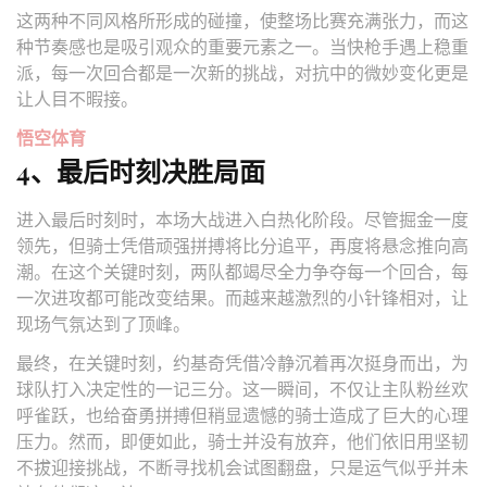
这两种不同风格所形成的碰撞，使整场比赛充满张力，而这
种节奏感也是吸引观众的重要元素之一。当快枪手遇上稳重
派，每一次回合都是一次新的挑战，对抗中的微妙变化更是
让人目不暇接。
悟空体育
4、最后时刻决胜局面
进入最后时刻时，本场大战进入白热化阶段。尽管掘金一度
领先，但骑士凭借顽强拼搏将比分追平，再度将悬念推向高
潮。在这个关键时刻，两队都竭尽全力争夺每一个回合，每
一次进攻都可能改变结果。而越来越激烈的小针锋相对，让
现场气氛达到了顶峰。
最终，在关键时刻，约基奇凭借冷静沉着再次挺身而出，为
球队打入决定性的一记三分。这一瞬间，不仅让主队粉丝欢
呼雀跃，也给奋勇拼搏但稍显遗憾的骑士造成了巨大的心理
压力。然而，即便如此，骑士并没有放弃，他们依旧用坚韧
不拔迎接挑战，不断寻找机会试图翻盘，只是运气似乎并未