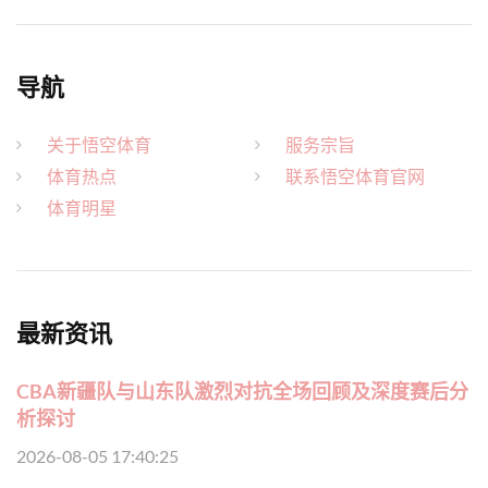
导航
关于悟空体育
服务宗旨
体育热点
联系悟空体育官网
体育明星
最新资讯
CBA新疆队与山东队激烈对抗全场回顾及深度赛后分
析探讨
2026-08-05 17:40:25