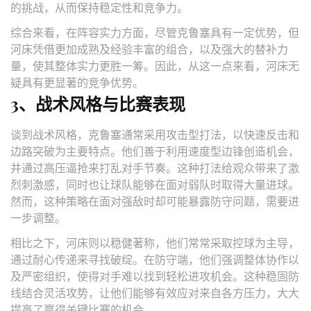
的挑战，从而保持稳定性和竞争力。
综合来看，在阵容实力方面，尽管克鲁塞具有一定优势，但
河床凭借更加成熟及经验丰富的组合，以及强大的替补力
量，使其整体实力更胜一筹。因此，从这一点来看，河床无
疑具有更显著的竞争优势。
3、战术风格与比赛表现
谈到战术风格，克鲁塞通常采用攻击型打法，以快速反击和
边路突破为主要特点。他们善于利用速度型边锋创造机会，
并通过高压逼抢来打乱对手节奏。这种打法给观众带来了激
烈刺激感，同时也让球队能够在面对弱队时取得大量进球。
然而，这种策略在面对强敌时却可能暴露防守问题，需要进
一步调整。
相比之下，河床则以稳健著称，他们常常采取控球为主导，
通过耐心传递来寻找破绽。在防守端，他们强调整体协作以
及严密组织，使得对手难以找到轻松进攻机会。这种稳固防
线结合灵活攻势，让他们能够有效应对来自各方压力，大大
提高了赢得关键比赛的机会。