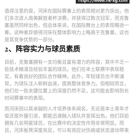
值得注意的是，河床在国际赛事上的表现相对更为突出，他
们多次进入南美解放者杯决赛，并获得过数次冠军，而克鲁
塞虽然同样出色，但总体来说，在国际舞台上的表现略逊一
筹。这种差异使得河床在整体影响力上略高于克鲁塞，这也
是其竞争优势的一部分。
2、阵容实力与球员素质
目前，克鲁塞拥有一支均衡且富有潜力的阵容，其中不乏一
些技术精湛且经验丰富的球员。他们在本土联赛中表现稳
定，有着良好的团队合作精神。此外，年轻球员也不断涌
现，为球队注入新鲜血液，提高整体竞争力。但相较而言，
他们在一些关键位置上的深度仍然不足，这可能会影响到长
时间赛事中的表现。
而河床则以其卓越的人才培养体系闻名，无论是本土青年才
俊还是外援引进，都能迅速融入球队并发挥出色。他们目前
拥有几名明星球员，在比赛中的决定性作用非常明显。而
且，河床板凳深度充足，可以有效应对伤病或状态波动带来