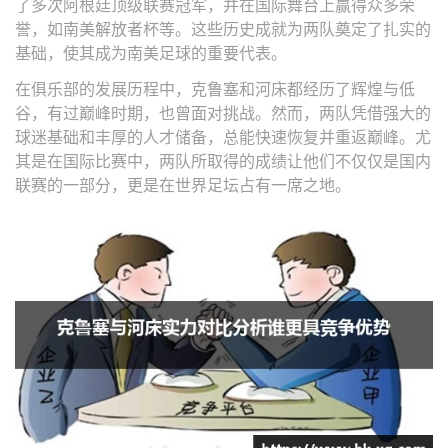
了多次阿根廷顶级联赛冠军，并在国际舞台上赢得众多荣
誉，如南美解放者杯等。这些历史成就为两队奠定了扎实的
基础，使其成为南美足球的重要代表。
在俱乐部的发展历程中，克鲁塞和河床都经历了辉煌与低
谷，有过巅峰时期，也曾面对挑战。然而，两队凭借强大的
球迷基础和丰厚的人才储备，总能快速恢复并重返巅峰。尤
其是在国际比赛中，两队所取得的成绩让他们不仅仅是国内
联赛的一部分，更是在世界足坛占有一席之地。