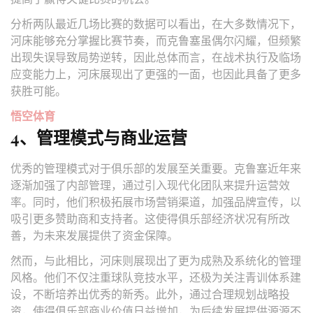
分析两队最近几场比赛的数据可以看出，在大多数情况下，
河床能够充分掌握比赛节奏，而克鲁塞虽偶尔闪耀，但频繁
出现失误导致局势逆转，因此总体而言，在战术执行及临场
应变能力上，河床展现出了更强的一面，也因此具备了更多
获胜可能。
悟空体育
4、管理模式与商业运营
优秀的管理模式对于俱乐部的发展至关重要。克鲁塞近年来
逐渐加强了内部管理，通过引入现代化团队来提升运营效
率。同时，他们积极拓展市场营销渠道，加强品牌宣传，以
吸引更多赞助商和支持者。这使得俱乐部经济状况有所改
善，为未来发展提供了资金保障。
然而，与此相比，河床则展现出了更为成熟及系统化的管理
风格。他们不仅注重球队竞技水平，还极为关注青训体系建
设，不断培养出优秀的新秀。此外，通过合理规划战略投
资，使得俱乐部商业价值日益增加，为后续发展提供源源不