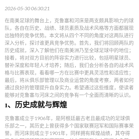
2026-05-30 06:30:21
在南美足球的舞台上，克鲁塞和河床是两支颇具影响力的球
队，各自在历史、战绩、球员素质及战术风格等方面都展现
出独特的竞争优势。本文将从四个不同的角度对这两队进行
深入分析，探讨谁更具竞争优势。首先，我们将回顾两队的
历史成就，深入了解他们在南美洲乃至全球足球中的地位；
接着，将对双方目前的阵容实力进行比较，包括明星球员、
替补深度和年轻人才培养；随后，我们会分析各自的战术风
格与比赛表现，看看哪一方在比赛中更具灵活性和适应性；
最后，将从俱乐部管理以及商业运营的角度考察，两者如何
通过良好的管理提升自身实力。希望通过这些维度，使读者
能够对克鲁塞与河床之间的竞争有一个全面而清晰的认识。
1、历史成就与辉煌
克鲁塞成立于1906年，是阿根廷最古老且最成功的足球俱
乐部之一，其历史上曾获得多个国家联赛冠军和国际赛事荣
誉。而河床则成立于1901年，同样拥有辉煌战绩，其夺得