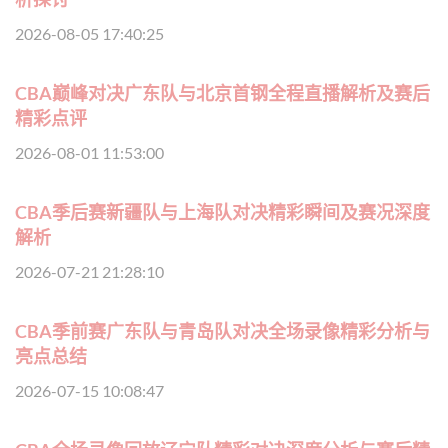
2026-08-05 17:40:25
CBA巅峰对决广东队与北京首钢全程直播解析及赛后
精彩点评
2026-08-01 11:53:00
CBA季后赛新疆队与上海队对决精彩瞬间及赛况深度
解析
2026-07-21 21:28:10
CBA季前赛广东队与青岛队对决全场录像精彩分析与
亮点总结
2026-07-15 10:08:47