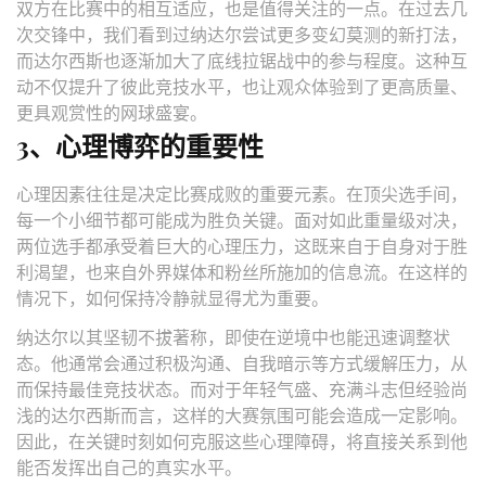
双方在比赛中的相互适应，也是值得关注的一点。在过去几
次交锋中，我们看到过纳达尔尝试更多变幻莫测的新打法，
而达尔西斯也逐渐加大了底线拉锯战中的参与程度。这种互
动不仅提升了彼此竞技水平，也让观众体验到了更高质量、
更具观赏性的网球盛宴。
3、心理博弈的重要性
心理因素往往是决定比赛成败的重要元素。在顶尖选手间，
每一个小细节都可能成为胜负关键。面对如此重量级对决，
两位选手都承受着巨大的心理压力，这既来自于自身对于胜
利渴望，也来自外界媒体和粉丝所施加的信息流。在这样的
情况下，如何保持冷静就显得尤为重要。
纳达尔以其坚韧不拔著称，即使在逆境中也能迅速调整状
态。他通常会通过积极沟通、自我暗示等方式缓解压力，从
而保持最佳竞技状态。而对于年轻气盛、充满斗志但经验尚
浅的达尔西斯而言，这样的大赛氛围可能会造成一定影响。
因此，在关键时刻如何克服这些心理障碍，将直接关系到他
能否发挥出自己的真实水平。