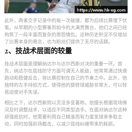
此外，两者交手记录中的每一次碰撞，都为后续比赛埋下伏
笔。从早期的小型赛事到如今的大满贯舞台，他们之间已经
构筑了一段丰富而复杂的恩怨情仇。这种历史积淀不仅增加
了比赛本身的悬念，也为粉丝们提供了无尽的话题。
2、技战术层面的较量
技战术层面是理解纳达尔与达尔西斯对决的重要一环。首
先，纳达尔在底线防守方面可谓无人能敌，他常常通过快速
跑动和稳健反击，将比赛控制在自己的节奏之中。此外，他
独特的左手持拍方式，使得他的旋转球威胁非常大，可以轻
易迫使对手失误。
相比之下，达尔西斯则以灵活多变著称。他擅长根据现场情
况及时调整战术，以适应不同类型选手。在面对纳达尔这种
顽强抵抗时，他需要利用自己精准而有力度发球来争取主
动，同时加强前场截击，以减少底线纠缠带来的耗损。