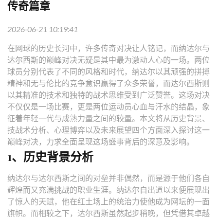
传奇篇章
2026-06-21 10:19:41
在网球的历史长河中，许多传奇对决让人铭记，而纳达尔与
达尔西斯的巅峰对决无疑是其中最为激动人心的一场。两位
球员分别代表了不同的风格和时代，纳达尔以其顽强的拼搏
精神和无与伦比的竞争意识赢得了众多荣誉，而达尔西斯则
以其精准的技术和独特的战术思维受到广泛赞誉。这场对决
不仅仅是一场比赛，更是两位运动员心血与汗水的结晶，象
征着年轻一代与成熟力量之间的较量。本文将从历史背景、
技战术分析、心理博弈以及未来展望四个方面深入探讨这一
巅峰对决，力求全面呈现这场盛事背后的深意及影响。
1、历史背景分析
纳达尔与达尔西斯之间的对垒并非偶然，而是源于他们各自
辉煌而又充满挑战的职业生涯。纳达尔自出道以来便展现出
了惊人的天赋，他在红土场上的统治力使他成为网坛的一面
旗帜。而相较之下，达尔西斯虽然起步稍晚，但凭借其卓越