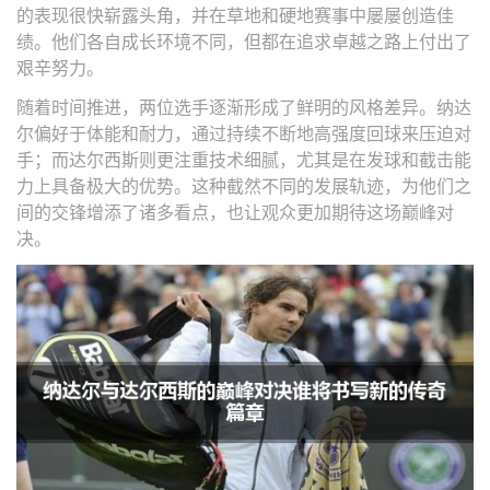
的表现很快崭露头角，并在草地和硬地赛事中屡屡创造佳
绩。他们各自成长环境不同，但都在追求卓越之路上付出了
艰辛努力。
随着时间推进，两位选手逐渐形成了鲜明的风格差异。纳达
尔偏好于体能和耐力，通过持续不断地高强度回球来压迫对
手；而达尔西斯则更注重技术细腻，尤其是在发球和截击能
力上具备极大的优势。这种截然不同的发展轨迹，为他们之
间的交锋增添了诸多看点，也让观众更加期待这场巅峰对
决。