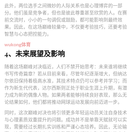
此外，两位选手之间微妙的人际关系也是心理博弈的一部
分。他们虽是竞争者，但也是彼此尊重甚至欣赏的人。在赛
前交流时，小小的一句调侃或鼓励，都可能影响到最终效
果。因此，在这场巅峰较量中，不仅要考验技巧，还要考验
智慧与心态把控能力。
wukong体育
4、未来展望及影响
随着这场巅峰对决临近，人们不禁开始思考：未来谁将继续
书写传奇篇章？若从目前来看，尽管年纪逐渐增大，但纳达
尔依旧保持着极高水准，其技术特点仍可以参考并学习；而
作为新生代代表，达尔西斯则正处于职业生涯上升期，有潜
力成为新的偶像人物。如果两者能够持续良好表现，那么无
论结果如何，他们都将推动网球运动发展向前迈进一步。
同时，这次巅峰对决也将引领更多年轻运动员关注自身技术
与心理素质双重提升的问题。成功并不是单靠天赋就可以实
现，需要经过长期扎实训练和严谨心态培养。因此，无论输