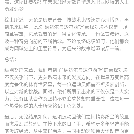
赢，这场比赛都将在未来激励无数希望进入职业网坛的人士
勇敢追梦。
综上所述，无论是历史背景、技战术比较还是心理博弈，再
到未来展望，此次“纳达尔与达尔西斯”巅峰对决不仅是一场
简单赛事，它承载着的是一种文化传承、一份体育精神，以
及一种奋勇向前的不屈信念。不论最终成绩如何，他们都会
成为网球史上的重要符号，为后来的故事增添浓厚一笔。
总结：
纵观整篇文章，我们看到了“纳达尔与达尔西斯”的巅峰对决
不仅关乎当下，更关系着未来的发展方向。在瞬息万变且高
度竞争化的体育世界里，每一位运动员都需不断探索创新，
以应对新的挑战。同时，他们所展示出来的不仅仅是个人实
力，还有团队合作及坚持不懈追求梦想的重要性，这是每一
个热爱网球的人士所应铭记于心之处。
最后，无论结果如何，这项运动因他们之间精彩纷呈的较量
而愈发灿烂辉煌。在接下来的日子里，希望更多年轻选手能
够汲取经验，从中获得启发，共同推动这项伟大运动走向更