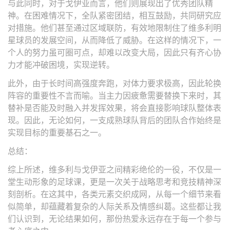
与此同时，对于戈伊亚而言，他们则展现出了优秀团队精
神。在困难情况下，全队紧密团结，相互鼓励，共同研究应
对措施。他们甚至通过区域联防，有效地限制住了维多利明
星球员的发展空间，从而降低了威胁。在这样的情况下，一
个人的努力虽可圈可点，却难以改变大局，因此只有齐心协
力才能冲破困境，实现逆转。
此外，由于长时间高强度奔跑，对体力要求极高，因此轮换
阵容的重要性不言而喻。当主力因疲惫需要替换下来时，其
替补是否能及时融入并发挥效果，将会直接影响球队整体表
现。因此，无论如何，一支成熟球队背后的团队合作始终是
实现目标的重要基石之一。
总结：
综上所述，维多利与戈伊亚之间精彩绝伦的一役，不仅是一
堂生动形象的足球课，更是一次关于战略思考和竞技精神深
刻剖析。在这其中，各类元素交织成网，从每一个细节来看
似简单，却蕴藏着复杂的人际关系及情感纠葛。这些都让我
们认识到，无论结果如何，那份热爱永远存在于每一个参与