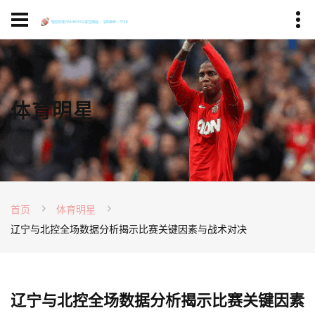
体育明星
首页
体育明星
辽宁与北控全场数据分析揭示比赛关键因素与战术对决
辽宁与北控全场数据分析揭示比赛关键因素