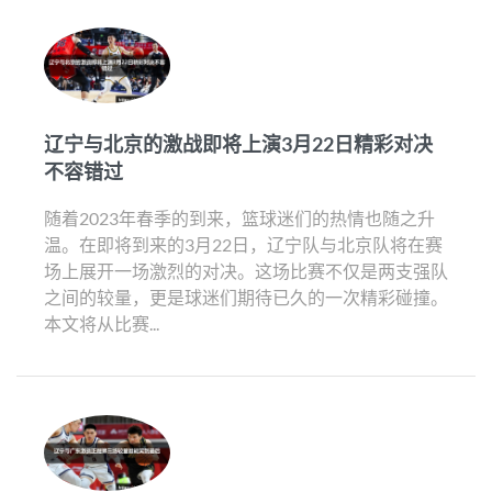
辽宁与北京的激战即将上演3月22日精彩对决
不容错过
随着2023年春季的到来，篮球迷们的热情也随之升
温。在即将到来的3月22日，辽宁队与北京队将在赛
场上展开一场激烈的对决。这场比赛不仅是两支强队
之间的较量，更是球迷们期待已久的一次精彩碰撞。
本文将从比赛...