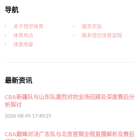
导航
关于悟空体育
服务宗旨
体育热点
联系悟空体育官网
体育明星
最新资讯
CBA新疆队与山东队激烈对抗全场回顾及深度赛后分
析探讨
2026-08-05 17:40:25
CBA巅峰对决广东队与北京首钢全程直播解析及赛后