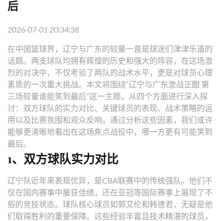
后
2026-07-01 20:34:38
在中国篮球界，辽宁与广东的较量一直是球迷们津津乐道的
话题。两支球队均拥有辉煌的历史和强大的阵容，在这场激
烈的对决中，不仅考验了两队的战术水平，更是对球员心理
素质的一次重大挑战。本文将围绕“辽宁与广东激战正酣 第
三场较量谁能笑到最后”这一主题，从四个方面进行深入探
讨：双方球队的实力对比、关键球员的表现、战术策略的运
用以及比赛氛围和观众反响。通过分析这些因素，我们或许
能够更清晰地看出在这场焦点战役中，哪一方更有可能笑到
最后。
1、双方球队实力对比
辽宁队近年来表现优异，是CBA联赛中的传统强队。他们不
仅在国内赛事中屡获佳绩，还在亚冠等国际赛事上展现了不
俗的竞技状态。球队核心球员如郭艾伦和韩德君，无疑是他
们取得胜利的重要保障。这些经验丰富且技术精湛的球员，