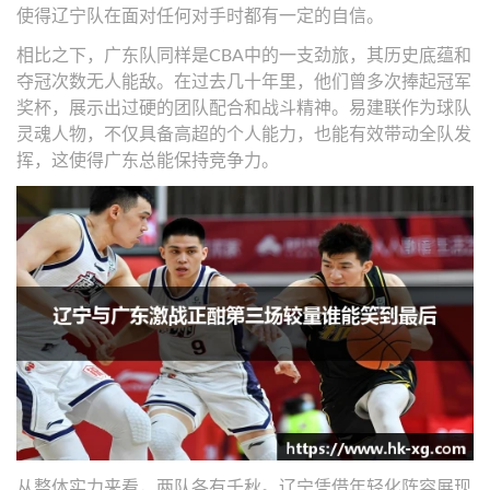
使得辽宁队在面对任何对手时都有一定的自信。
相比之下，广东队同样是CBA中的一支劲旅，其历史底蕴和
夺冠次数无人能敌。在过去几十年里，他们曾多次捧起冠军
奖杯，展示出过硬的团队配合和战斗精神。易建联作为球队
灵魂人物，不仅具备高超的个人能力，也能有效带动全队发
挥，这使得广东总能保持竞争力。
从整体实力来看，两队各有千秋。辽宁凭借年轻化阵容展现