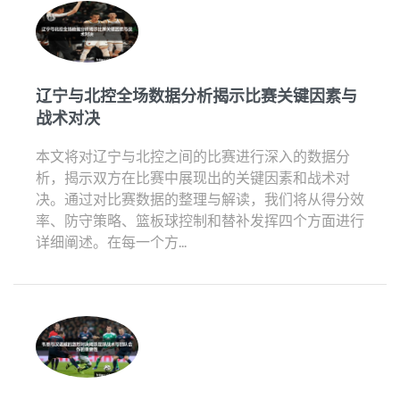
辽宁与北控全场数据分析揭示比赛关键因素与
战术对决
本文将对辽宁与北控之间的比赛进行深入的数据分
析，揭示双方在比赛中展现出的关键因素和战术对
决。通过对比赛数据的整理与解读，我们将从得分效
率、防守策略、篮板球控制和替补发挥四个方面进行
详细阐述。在每一个方...