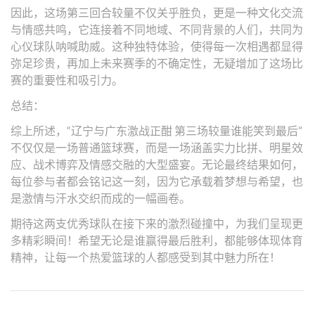
因此，这场第三回合较量不仅关乎胜负，更是一种文化交流
与情感共鸣，它连接着不同地域、不同背景的人们，共同为
心仪球队呐喊助威。这种独特体验，使得每一次相遇都显得
弥足珍贵，再加上未来赛季的不确定性，无疑增加了这场比
赛的重要性和吸引力。
总结：
综上所述，“辽宁与广东激战正酣 第三场较量谁能笑到最后”
不仅仅是一场普通篮球赛，而是一场涵盖实力比拼、明星效
应、战术博弈及情感交融的大型盛宴。无论最终结果如何，
每位参与者都会铭记这一刻，因为它承载着梦想与希望，也
是激情与汗水交织而成的一幅画卷。
期待这两支优秀球队在接下来的激烈碰撞中，为我们呈现更
多精彩瞬间！希望无论是谁赢得最后胜利，都能够体现体育
精神，让每一个热爱篮球的人都感受到其中魅力所在！