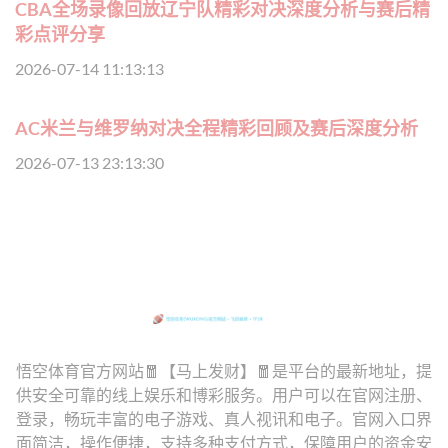
CBA全场录像回放辽宁队精彩对决深度分析与赛后精
彩点评分享
2026-07-14 11:13:13
AC米兰与维罗纳对决全程精彩回顾及赛后深度分析
2026-07-13 23:13:30
悟空体育官方网站🧧【马上发财】🧧是平台的最新地址，提
供安全可靠的线上娱乐和博彩服务。用户可以在官网注册、
登录，畅玩丰富的电子游戏、真人视讯和电子。官网入口界
面简洁，操作便捷，支持多种支付方式，保障用户的资金安