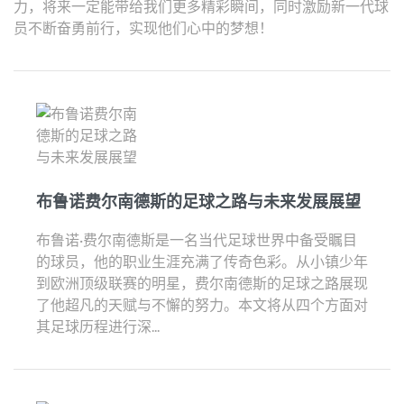
力，将来一定能带给我们更多精彩瞬间，同时激励新一代球
员不断奋勇前行，实现他们心中的梦想！
布鲁诺费尔南德斯的足球之路与未来发展展望
布鲁诺·费尔南德斯是一名当代足球世界中备受瞩目
的球员，他的职业生涯充满了传奇色彩。从小镇少年
到欧洲顶级联赛的明星，费尔南德斯的足球之路展现
了他超凡的天赋与不懈的努力。本文将从四个方面对
其足球历程进行深...