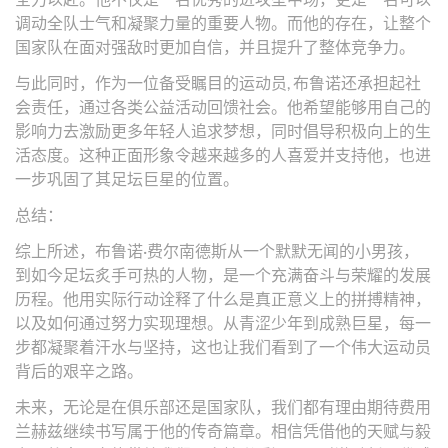
调动全队士气和凝聚力量的重要人物。而他的存在，让整个
国家队在面对强敌时更加自信，并且提升了整体竞争力。
与此同时，作为一位备受瞩目的运动员, 布鲁诺还承担起社
会责任，通过各类公益活动回馈社会。他希望能够用自己的
影响力去激励更多年轻人追求梦想，同时倡导积极向上的生
活态度。这种正面形象令越来越多的人喜爱并支持他，也进
一步巩固了其足坛巨星的位置。
总结：
综上所述，布鲁诺·费尔南德斯从一个默默无闻的小男孩，
到如今足坛炙手可热的人物，是一个充满奋斗与荣耀的发展
历程。他用实际行动诠释了什么是真正意义上的拼搏精神，
以及如何通过努力实现理想。从青涩少年到成熟巨星，每一
步都凝聚着汗水与坚持，这也让我们看到了一个伟大运动员
背后的艰辛之路。
未来，无论是在俱乐部还是国家队，我们都有理由期待费用
兰赫兹继续书写属于他的传奇篇章。相信凭借他的天赋与毅