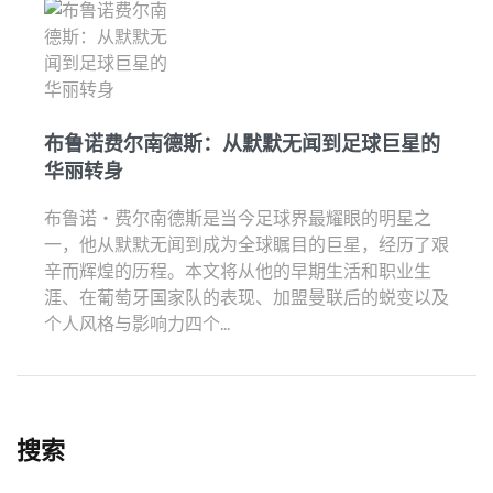
布鲁诺费尔南德斯：从默默无闻到足球巨星的
华丽转身
布鲁诺・费尔南德斯是当今足球界最耀眼的明星之
一，他从默默无闻到成为全球瞩目的巨星，经历了艰
辛而辉煌的历程。本文将从他的早期生活和职业生
涯、在葡萄牙国家队的表现、加盟曼联后的蜕变以及
个人风格与影响力四个...
搜索