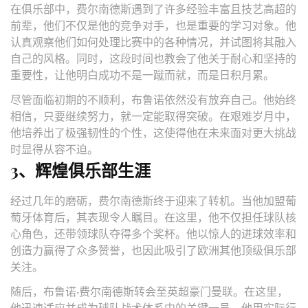
在俱乐部中，费尔南德斯遇到了许多经验丰富且技艺高超的
前辈，他们不仅是他的竞争对手，也是重要的学习对象。他
认真观察他们如何处理比赛中的各种情况，并试图将其融入
自己的风格。同时，这段时间也教会了他关于耐心和坚持的
重要性，让他明白成功不是一蹴而就，而是日积月累。
尽管面临初期的不顺利，布鲁诺依然没有放弃自己。他始终
相信，只要继续努力，就一定能取得突破。在艰难岁月中，
他培养出了极强韧性的个性，这使得他在未来面对更大挑战
时显得从容不迫。
3、辉煌俱乐部生涯
经过几年的磨砺，费尔南德斯终于迎来了转机。当他加盟葡
萄牙体育后，其表现令人瞩目。在这里，他不仅担任球队核
心角色，还带领球队夺得多个奖杯。他以惊人的进球效率和
创造力赢得了众多赞誉，也因此吸引了欧洲其他顶级俱乐部
关注。
随后，布鲁诺·费尔南德斯转会至英超豪门曼联。在这里，
他迅速适应并成为球队战术体系中的关键一员。他用实际行