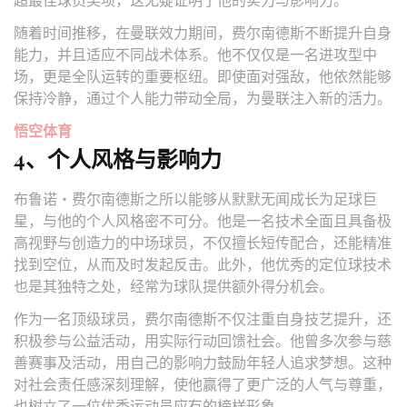
随着时间推移，在曼联效力期间，费尔南德斯不断提升自身
能力，并且适应不同战术体系。他不仅仅是一名进攻型中
场，更是全队运转的重要枢纽。即使面对强敌，他依然能够
保持冷静，通过个人能力带动全局，为曼联注入新的活力。
悟空体育
4、个人风格与影响力
布鲁诺・费尔南德斯之所以能够从默默无闻成长为足球巨
星，与他的个人风格密不可分。他是一名技术全面且具备极
高视野与创造力的中场球员，不仅擅长短传配合，还能精准
找到空位，从而及时发起反击。此外，他优秀的定位球技术
也是其独特之处，经常为球队提供额外得分机会。
作为一名顶级球员，费尔南德斯不仅注重自身技艺提升，还
积极参与公益活动，用实际行动回馈社会。他曾多次参与慈
善赛事及活动，用自己的影响力鼓励年轻人追求梦想。这种
对社会责任感深刻理解，使他赢得了更广泛的人气与尊重，
也树立了一位优秀运动员应有的榜样形象。