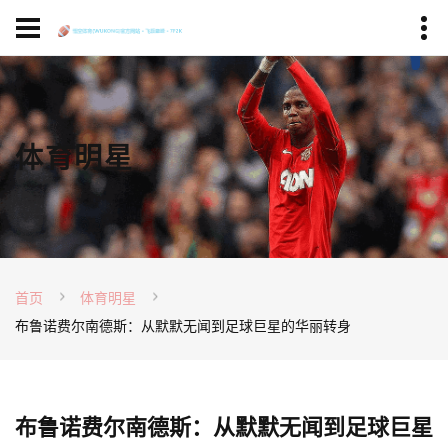
体育明星
首页
体育明星
布鲁诺费尔南德斯：从默默无闻到足球巨星的华丽转身
布鲁诺费尔南德斯：从默默无闻到足球巨星