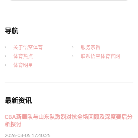
导航
关于悟空体育
服务宗旨
体育热点
联系悟空体育官网
体育明星
最新资讯
CBA新疆队与山东队激烈对抗全场回顾及深度赛后分
析探讨
2026-08-05 17:40:25