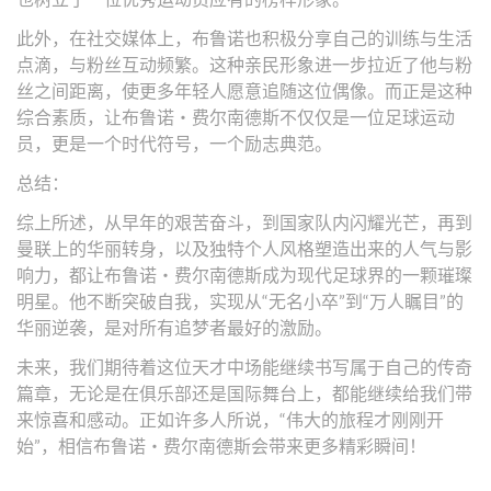
此外，在社交媒体上，布鲁诺也积极分享自己的训练与生活
点滴，与粉丝互动频繁。这种亲民形象进一步拉近了他与粉
丝之间距离，使更多年轻人愿意追随这位偶像。而正是这种
综合素质，让布鲁诺・费尔南德斯不仅仅是一位足球运动
员，更是一个时代符号，一个励志典范。
总结：
综上所述，从早年的艰苦奋斗，到国家队内闪耀光芒，再到
曼联上的华丽转身，以及独特个人风格塑造出来的人气与影
响力，都让布鲁诺・费尔南德斯成为现代足球界的一颗璀璨
明星。他不断突破自我，实现从“无名小卒”到“万人瞩目”的
华丽逆袭，是对所有追梦者最好的激励。
未来，我们期待着这位天才中场能继续书写属于自己的传奇
篇章，无论是在俱乐部还是国际舞台上，都能继续给我们带
来惊喜和感动。正如许多人所说，“伟大的旅程才刚刚开
始”，相信布鲁诺・费尔南德斯会带来更多精彩瞬间！