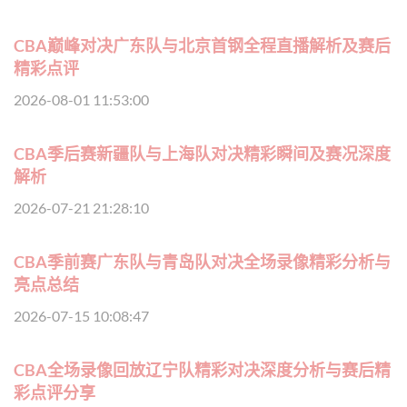
CBA巅峰对决广东队与北京首钢全程直播解析及赛后
精彩点评
2026-08-01 11:53:00
CBA季后赛新疆队与上海队对决精彩瞬间及赛况深度
解析
2026-07-21 21:28:10
CBA季前赛广东队与青岛队对决全场录像精彩分析与
亮点总结
2026-07-15 10:08:47
CBA全场录像回放辽宁队精彩对决深度分析与赛后精
彩点评分享