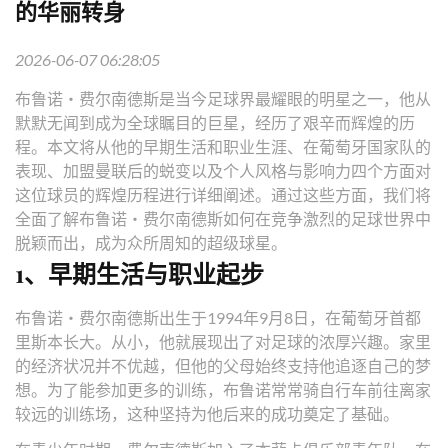
的华丽转身
2026-06-07 06:28:05
布鲁诺・费尔南德斯是当今足球界最耀眼的明星之一，他从
默默无闻到成为全球瞩目的巨星，经历了艰辛而辉煌的历
程。本文将从他的早期生活和职业生涯、在葡萄牙国家队的
表现、加盟曼联后的蜕变以及个人风格与影响力四个方面对
这位球员的辉煌历程进行详细阐述。通过这些方面，我们将
全面了解布鲁诺・费尔南德斯如何在竞争激烈的足球世界中
脱颖而出，成为众所周知的超级球星。
1、早期生活与职业起步
布鲁诺・费尔南德斯出生于1994年9月8日，在葡萄牙首都
里斯本长大。从小，他就展现出了对足球的浓厚兴趣。家里
的经济状况并不优越，但他的父母始终支持他追逐自己的梦
想。为了能参加更多的训练，布鲁诺常常骑自行车前往离家
较远的训练场，这种坚持为他后来的成功奠定了基础。