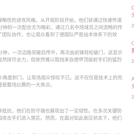
侵略性的进攻风格。从开局阶段开始，他们就通过快速传递
2
5分钟的一次配合尤为精彩，通过几名中场球员之间流畅的传
了团队协作，也让观众看到了德国队严密战术体系下的效
5分钟，一次边路突破后传中，再次由前锋轻松破门，这显示
虽然拼尽全力，但依然难以阻挡来自德甲顶级射手们的猛烈
2
的小角度射门，让现场观众惊叹不已。这不仅仅是技术上的完
疑是整场比赛的一大亮点。
2
弃抵抗，他们在防守端也展现出了一定韧性。在多次关键防
国攻击手们进入禁区。然而，在面对如此高压状态下，他们
。