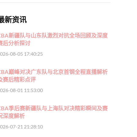
最新资讯
CBA新疆队与山东队激烈对抗全场回顾及深度
赛后分析探讨
026-08-05 17:40:25
CBA巅峰对决广东队与北京首钢全程直播解析
及赛后精彩点评
026-08-01 11:53:00
CBA季后赛新疆队与上海队对决精彩瞬间及赛
况深度解析
026-07-21 21:28:10