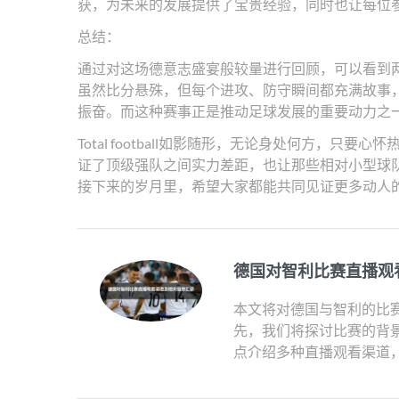
获，为未来的发展提供了宝贵经验，同时也让每位
总结：
通过对这场德意志盛宴般较量进行回顾，可以看到
虽然比分悬殊，但每个进攻、防守瞬间都充满故事
振奋。而这种赛事正是推动足球发展的重要动力之
Total football如影随形，无论身处何方，
证了顶级强队之间实力差距，也让那些相对小型球
接下来的岁月里，希望大家都能共同见证更多动人
德国对智利比赛直播观
本文将对德国与智利的比
先，我们将探讨比赛的背
点介绍多种直播观看渠道，