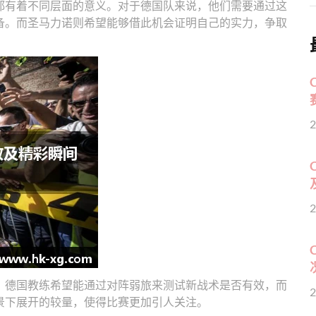
都有着不同层面的意义。对于德国队来说，他们需要通过这
备。而圣马力诺则希望能够借此机会证明自己的实力，争取
2
2
。德国教练希望能通过对阵弱旅来测试新战术是否有效，而
2
景下展开的较量，使得比赛更加引人关注。