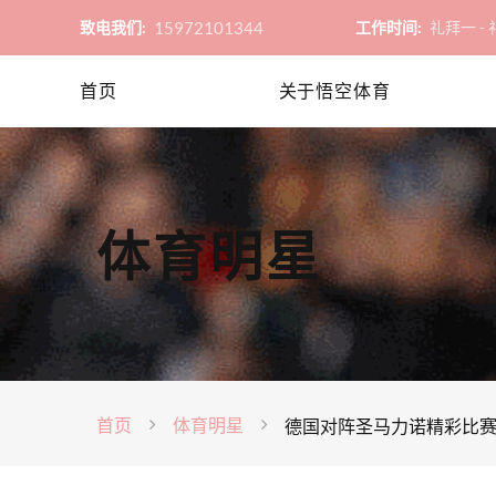
15972101344
致电我们:
工作时间:
礼拜一 - 礼
首页
关于悟空体育
体育明星
首页
体育明星
德国对阵圣马力诺精彩比