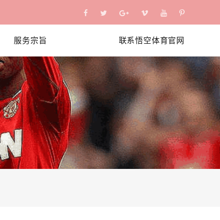
服务宗旨
联系悟空体育官网