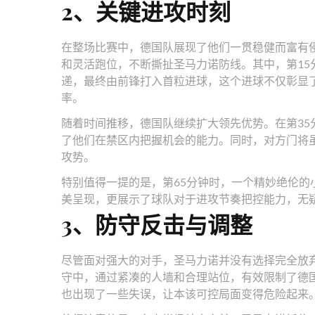
2、关键进攻时刻
在整场比赛中，德国队展现了他们一贯稳健而富有
和灵活跑位，不断撕扯圣马力诺防线。其中，第1
递，最终由前锋打入首粒进球，这个进球不仅彰显
率。
随着时间推移，德国队继续扩大领先优势。在第3
了他们在禁区内把握机会的能力。同时，对方门将
攻势。
特别值得一提的是，第65分钟时，一个精妙绝伦
美呈现，更展示了球队对于进攻节奏把控能力，无
3、防守反击与调整
尽管面对强大的对手，圣马力诺并没有选择完全放
守中，通过紧凑的人墙和合理站位，有效限制了德
也出现了一些失误，让本该可控局面变得危险起来