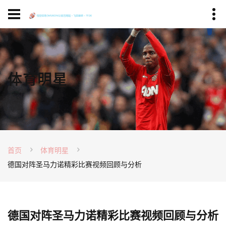
体育明星
首页
体育明星
德国对阵圣马力诺精彩比赛视频回顾与分析
德国对阵圣马力诺精彩比赛视频回顾与分析