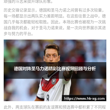
顽强的斗志来提升球队形象。
历史交锋记录显示，德国和圣马力诺之间曾有过多次较量，
每一场都显示出两队实力差距明显。在这些往昔之战中，德
国几乎每次都能轻松取胜。因此，本场比赛也被视为一次挑
战自我的机会，对于圣马力诺来说，是一次向世界展示其进
步与努力的平台。
此外，两支球队在赛前的友谊赛和预选赛中都积累了不同程