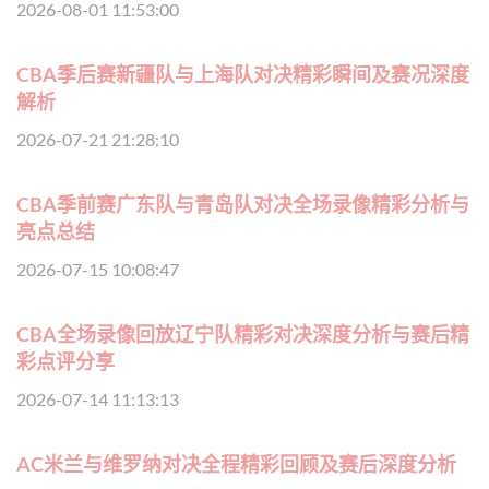
2026-08-01 11:53:00
CBA季后赛新疆队与上海队对决精彩瞬间及赛况深度
解析
2026-07-21 21:28:10
CBA季前赛广东队与青岛队对决全场录像精彩分析与
亮点总结
2026-07-15 10:08:47
CBA全场录像回放辽宁队精彩对决深度分析与赛后精
彩点评分享
2026-07-14 11:13:13
AC米兰与维罗纳对决全程精彩回顾及赛后深度分析