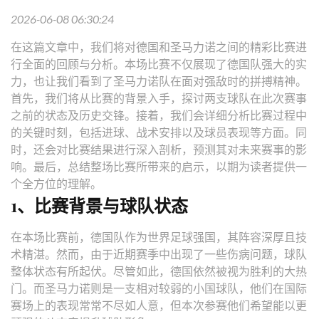
2026-06-08 06:30:24
在这篇文章中，我们将对德国和圣马力诺之间的精彩比赛进
行全面的回顾与分析。本场比赛不仅展现了德国队强大的实
力，也让我们看到了圣马力诺队在面对强敌时的拼搏精神。
首先，我们将从比赛的背景入手，探讨两支球队在此次赛事
之前的状态及历史交锋。接着，我们会详细分析比赛过程中
的关键时刻，包括进球、战术安排以及球员表现等方面。同
时，还会对比赛结果进行深入剖析，预测其对未来赛事的影
响。最后，总结整场比赛所带来的启示，以期为读者提供一
个全方位的理解。
1、比赛背景与球队状态
在本场比赛前，德国队作为世界足球强国，其阵容深厚且技
术精湛。然而，由于近期赛季中出现了一些伤病问题，球队
整体状态有所起伏。尽管如此，德国依然被视为胜利的大热
门。而圣马力诺则是一支相对较弱的小国球队，他们在国际
赛场上的表现常常不尽如人意，但本次参赛他们希望能以更