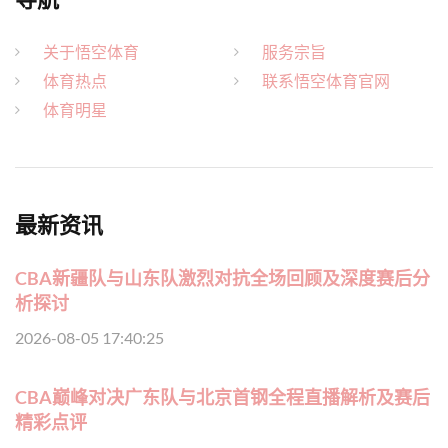
关于悟空体育
服务宗旨
体育热点
联系悟空体育官网
体育明星
最新资讯
CBA新疆队与山东队激烈对抗全场回顾及深度赛后分
析探讨
2026-08-05 17:40:25
CBA巅峰对决广东队与北京首钢全程直播解析及赛后
精彩点评