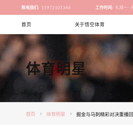
15972101344
致电我们:
工作时间:
礼拜一 - 礼
首页
关于悟空体育
体育明星
首页
体育明星
掘金与马刺精彩对决重播回