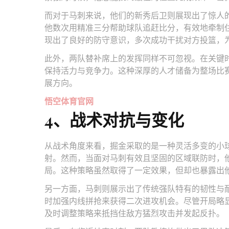
而对于马刺来说，他们的新秀后卫则展现出了惊人
他数次用精准三分帮助球队追赶比分，有效地牵制
现出了良好的防守意识，多次成功干扰对方投篮，
此外，两队替补席上的发挥同样不可忽视。在关键
保持活力与竞争力。这种深厚的人才储备为整场比
展方向。
悟空体育官网
4、战术对抗与变化
从战术角度来看，掘金采取的是一种灵活多变的小
射。然而，当面对马刺有效且坚固的区域联防时，
局。这种策略虽然取得了一定效果，但却也暴露出
另一方面，马刺则展示出了传统强队特有的韧性与
时加强内线拼抢来获得二次进攻机会。尽管开局略
及时调整策略来抵挡住敌方猛烈攻击并发起反扑。