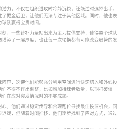
的潜力，不仅在组织进攻时冷静沉稳，还能适时选择出手。
住了掘金后卫，让他们无法专注于其他区域。同时，他也表
为球队赢得宝贵时间。
时刻，一些替补力量站出来为主力提供支持，使得整个球队
赛增添了一层厚度，也让每一次轮换都有可能改变局势的发
球阵容，这使他们能够充分利用空间进行快速切入和外线投
他们不得不作出调整，比如增加持球者数量，以期打破僵
他们在应对突发情况时的不够成熟。
耐心。他们通过稳定传导和合理跑位寻找最佳投篮机会，同
显迟缓，但随着时间推移，他们逐步找到了应对方式，通过