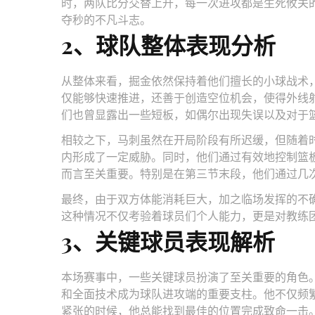
时，两队比分交替上升，每一次进攻都是生死攸关
夺秒的不凡斗志。
2、球队整体表现分析
从整体来看，掘金依然保持着他们擅长的小球战术
仅能够快速推进，还善于创造空位机会，使得外线
们也曾显露出一些短板，如偶尔出现失误以及对于
相较之下，马刺虽然在开局阶段有所迟缓，但随着
内形成了一定威胁。同时，他们通过有效地控制篮
而言至关重要。特别是在第三节末段，他们通过几
最终，由于双方体能消耗巨大，加之临场发挥的不
这种情况不仅考验着球员们个人能力，更是对教练
3、关键球员表现解析
本场赛事中，一些关键球员扮演了至关重要的角色
和全面技术成为球队进攻端的重要支柱。他不仅频
紧张的时候，他总能找到最佳的位置完成致命一击