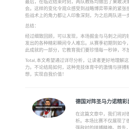
最后，在临近结束时刻，两队教练均做出了果敢决
会。这样的变化令观众感受到战略博弈带来的紧张
些战术上的角力都让人印象深刻，为之后两队进一
总结：
经过细致回顾，可以发现，本场掘金与马刺之间的
发出的各种精彩瞬间令人难忘。从赛季初期到如今
此成就的一部分，它教育我们要珍惜每一秒钟，不放
Total, 本文希望通过详尽分析，让读者更好地
力。不论结局如何，这种竞技体育中的激情与拼搏
想，实现自我价值！
德国对阵圣马力诺精彩
在这篇文章中，我们将对
析。本场比赛不仅展现了
强敌时的拼搏精神。首先，