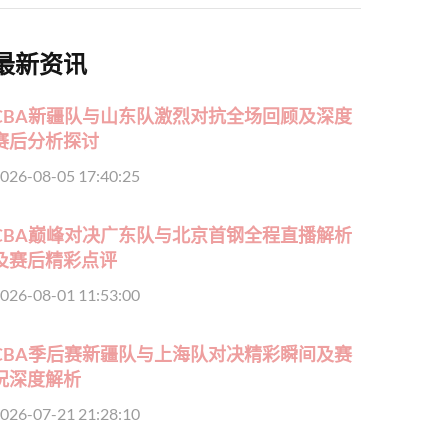
最新资讯
CBA新疆队与山东队激烈对抗全场回顾及深度
赛后分析探讨
026-08-05 17:40:25
CBA巅峰对决广东队与北京首钢全程直播解析
及赛后精彩点评
026-08-01 11:53:00
CBA季后赛新疆队与上海队对决精彩瞬间及赛
况深度解析
026-07-21 21:28:10