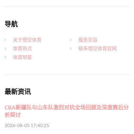
导航
关于悟空体育
服务宗旨
体育热点
联系悟空体育官网
体育明星
最新资讯
CBA新疆队与山东队激烈对抗全场回顾及深度赛后分
析探讨
2026-08-05 17:40:25