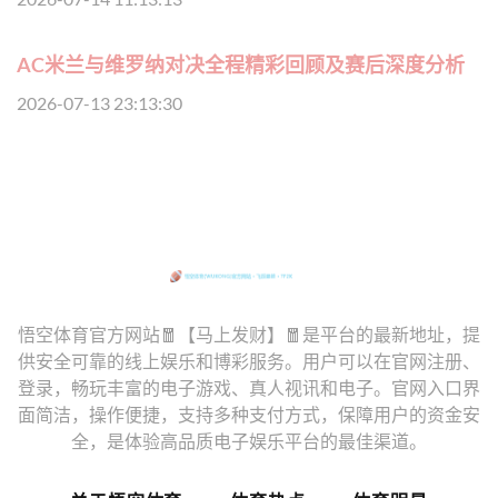
AC米兰与维罗纳对决全程精彩回顾及赛后深度分析
2026-07-13 23:13:30
悟空体育官方网站🧧【马上发财】🧧是平台的最新地址，提
供安全可靠的线上娱乐和博彩服务。用户可以在官网注册、
登录，畅玩丰富的电子游戏、真人视讯和电子。官网入口界
面简洁，操作便捷，支持多种支付方式，保障用户的资金安
全，是体验高品质电子娱乐平台的最佳渠道。