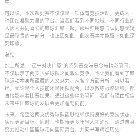
中。
可以说，本次系列赛不仅仅是一项体育竞技活动，更成为一
种团结凝聚力量的平台。当我们看到不同地域、不同行业的
人因为共同喜爱的篮球汇聚一起，那种归属感与认同感无疑
是最珍贵的一部分，也正因如此，此次赛事才能留下如此深
刻印象。
总结：
综上所述，“辽宁对决广厦”的系列赛充满悬念与精彩瞬间，
不仅展示了两支顶尖球队之间激烈竞争，也让我们看到了篮
球运动本身所蕴藏的人文魅力。从各个方面分析，可以看
出，无论是个人技能还是团队配合，以及教练战略思维，都
直接影响着比赛结果。通过这些精彩瞬间，我们有理由相信
未来中国篮球的发展会更加蓬勃向前。
未来，希望这两支优秀球队能够继续保持良好的竞技状态，
实现更高目标。同时，也期待更多年轻人才涌现，通过自身
努力推动中国篮球走向国际舞台，共同书写辉煌历史！