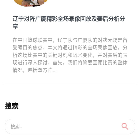
辽宁对阵广厦精彩全场录像回放及赛后分析分
享
在中国篮球联赛中，辽宁队与广厦队的对决无疑是备
受瞩目的焦点。本文将通过精彩的全场录像回放，分
析这场比赛中的关键时刻和战术变化，并对赛后的表
现进行深入探讨。首先，我们将简要回顾比赛的整体
情况，包括双方阵...
搜索
搜索...