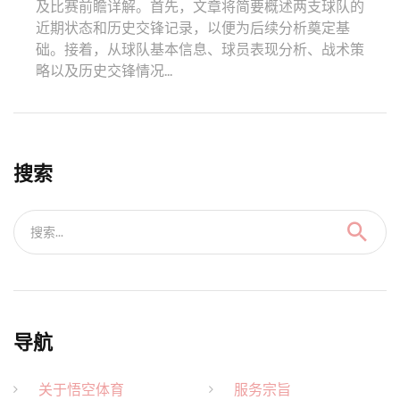
及比赛前瞻详解。首先，文章将简要概述两支球队的
近期状态和历史交锋记录，以便为后续分析奠定基
础。接着，从球队基本信息、球员表现分析、战术策
略以及历史交锋情况...
搜索
搜索...
导航
关于悟空体育
服务宗旨