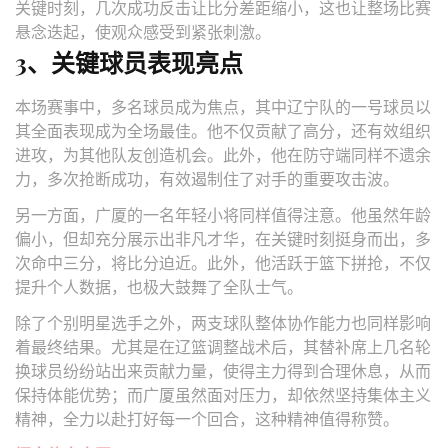
关键时刻，几次成功反击让比分差距缩小，这也让整场比赛
悬念迭起，使观众感受到紧张刺激。
3、关键球员表现亮点
本场赛事中，多名球员成为焦点，其中辽宁队的一号球员以
其全面表现成为全场最佳。他不仅贡献了高分，还有效组织
进攻，为其他队友创造机会。此外，他在防守端同样不遗余
力，多次抢断成功，有效遏制住了对手的重要攻击波。
另一方面，广厦的一名年轻小将同样值得注意。他虽然年龄
偏小，但却充分展示出非凡才华，在关键时刻挺身而出，多
次命中三分，将比分迫近。此外，他活跃于篮下拼抢，不仅
提升个人数据，也极大鼓舞了全队士气。
除了个别明星选手之外，两支球队整体协作能力也同样影响
着最终结果。尤其是在辽篮调整战术后，其替补席上几名轮
换球员纷纷站出来贡献力量，使得主力得到合理休息，从而
保持体能优势；而广厦虽然面对压力，却依然坚持集体主义
精神，全力以赴打好每一个回合，这种精神值得称赞。