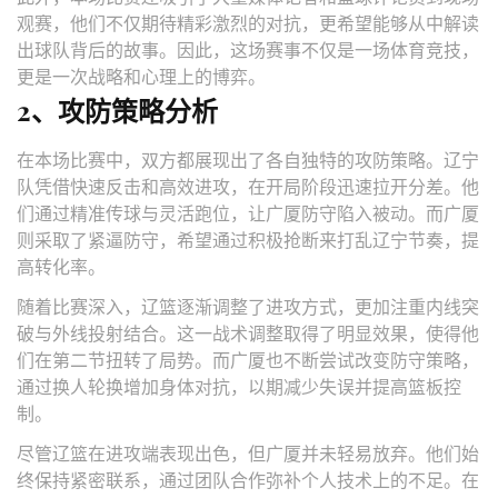
观赛，他们不仅期待精彩激烈的对抗，更希望能够从中解读
出球队背后的故事。因此，这场赛事不仅是一场体育竞技，
更是一次战略和心理上的博弈。
2、攻防策略分析
在本场比赛中，双方都展现出了各自独特的攻防策略。辽宁
队凭借快速反击和高效进攻，在开局阶段迅速拉开分差。他
们通过精准传球与灵活跑位，让广厦防守陷入被动。而广厦
则采取了紧逼防守，希望通过积极抢断来打乱辽宁节奏，提
高转化率。
随着比赛深入，辽篮逐渐调整了进攻方式，更加注重内线突
破与外线投射结合。这一战术调整取得了明显效果，使得他
们在第二节扭转了局势。而广厦也不断尝试改变防守策略，
通过换人轮换增加身体对抗，以期减少失误并提高篮板控
制。
尽管辽篮在进攻端表现出色，但广厦并未轻易放弃。他们始
终保持紧密联系，通过团队合作弥补个人技术上的不足。在