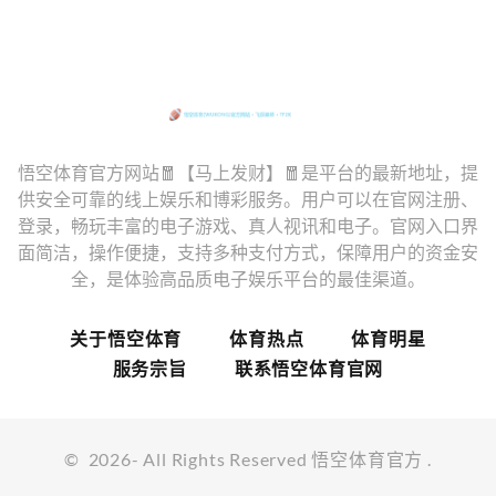
悟空体育官方网站🧧【马上发财】🧧是平台的最新地址，提
供安全可靠的线上娱乐和博彩服务。用户可以在官网注册、
登录，畅玩丰富的电子游戏、真人视讯和电子。官网入口界
面简洁，操作便捷，支持多种支付方式，保障用户的资金安
全，是体验高品质电子娱乐平台的最佳渠道。
关于悟空体育
体育热点
体育明星
服务宗旨
联系悟空体育官网
©
2026
- All Rights Reserved
悟空体育官方
.