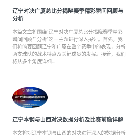
辽宁对决广厦总比分揭晓赛季精彩瞬间回顾与
分析
本篇文章将围绕“辽宁对决广厦总比分揭晓赛季精彩
瞬间回顾与分析”这一主题进行深入探讨。首先，我
们将简要回顾辽宁和广厦在整个赛季中的表现，分析
两支球队的战术特点及关键球员的发挥。接着，我们
将从多个角度详细...
辽宁本钢与山西对决数据分析及比赛前瞻详解
本文将对辽宁本钢与山西的对决进行深入的数据分析