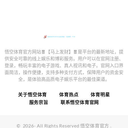
悟空体育官方网站🧧【马上发财】🧧是平台的最新地址，提
供安全可靠的线上娱乐和博彩服务。用户可以在官网注册、
登录，畅玩丰富的电子游戏、真人视讯和电子。官网入口界
面简洁，操作便捷，支持多种支付方式，保障用户的资金安
全，是体验高品质电子娱乐平台的最佳渠道。
关于悟空体育
体育热点
体育明星
服务宗旨
联系悟空体育官网
©
2026
- All Rights Reserved
悟空体育官方
.