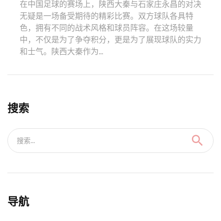
在中国足球的赛场上，陕西大秦与石家庄永昌的对决
无疑是一场备受期待的精彩比赛。双方球队各具特
色，拥有不同的战术风格和球员阵容。在这场较量
中，不仅是为了争夺积分，更是为了展现球队的实力
和士气。陕西大秦作为...
搜索
搜索...
导航