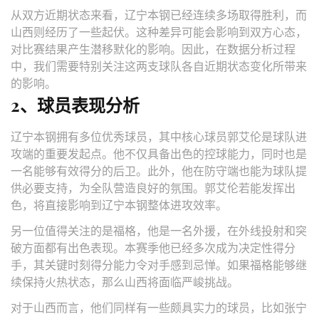
从双方近期状态来看，辽宁本钢已经连续多场取得胜利，而
山西则经历了一些起伏。这种差异可能会影响到双方心态，
对比赛结果产生潜移默化的影响。因此，在数据分析过程
中，我们需要特别关注这两支球队各自近期状态变化所带来
的影响。
2、球员表现分析
辽宁本钢拥有多位优秀球员，其中核心球员郭艾伦是球队进
攻端的重要发起点。他不仅具备出色的控球能力，同时也是
一名能够有效得分的后卫。此外，他在防守端也能为球队提
供必要支持，为全队营造良好的氛围。郭艾伦若能发挥出
色，将直接影响到辽宁本钢整体进攻效率。
另一位值得关注的是福格，他是一名外援，在外线投射和突
破方面都有出色表现。本赛季他已经多次成为决定性得分
手，其关键时刻得分能力令对手感到忌惮。如果福格能够继
续保持火热状态，那么山西将面临严峻挑战。
对于山西而言，他们同样有一些颇具实力的球员，比如张宁