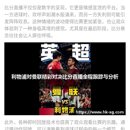
比分直播不仅仅是数字的呈现，它更是情感宣泄的平台。当
一方进球时，欢呼声如潮水般涌来，而另一方失利则可能引
发阵阵叹息。这种情绪的波动使得比赛更加紧张，也让观众
体验到了一种身临其境的感觉。尤其是在最后阶段，比分悬
念往往会让人屏住呼吸。
此外，各种即时回放技术也提高了观众观看比赛的乐趣。通
过慢动作回放，可以清晰看到进球过程中的每一个细节，包