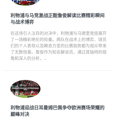
利物浦与马竞激战正酣詹俊解读比赛精彩瞬间
与战术博弈
在这场引人注目的对决中，利物浦与马德里竞技展开
了一场精彩绝伦的较量。两队在战术上的博弈、球员
们的个人表现以及瞬息万变的比赛局势都为观众带来
了无数惊喜。詹俊作为知名解说员，通过其独特的视
角和深入的分析，...
利物浦迎战日耳曼姆巴佩争夺欧洲赛场荣耀的
巅峰对决