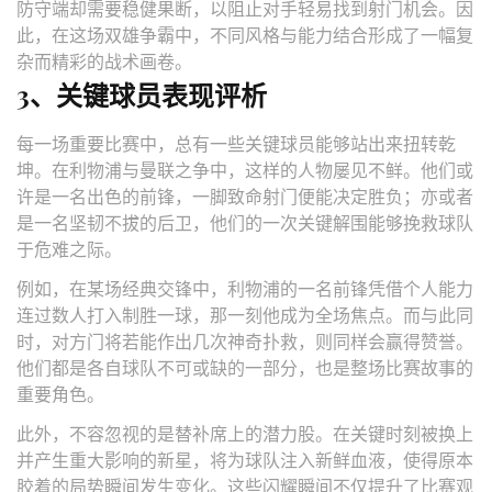
防守端却需要稳健果断，以阻止对手轻易找到射门机会。因
此，在这场双雄争霸中，不同风格与能力结合形成了一幅复
杂而精彩的战术画卷。
3、关键球员表现评析
每一场重要比赛中，总有一些关键球员能够站出来扭转乾
坤。在利物浦与曼联之争中，这样的人物屡见不鲜。他们或
许是一名出色的前锋，一脚致命射门便能决定胜负；亦或者
是一名坚韧不拔的后卫，他们的一次关键解围能够挽救球队
于危难之际。
例如，在某场经典交锋中，利物浦的一名前锋凭借个人能力
连过数人打入制胜一球，那一刻他成为全场焦点。而与此同
时，对方门将若能作出几次神奇扑救，则同样会赢得赞誉。
他们都是各自球队不可或缺的一部分，也是整场比赛故事的
重要角色。
此外，不容忽视的是替补席上的潜力股。在关键时刻被换上
并产生重大影响的新星，将为球队注入新鲜血液，使得原本
胶着的局势瞬间发生变化。这些闪耀瞬间不仅提升了比赛观