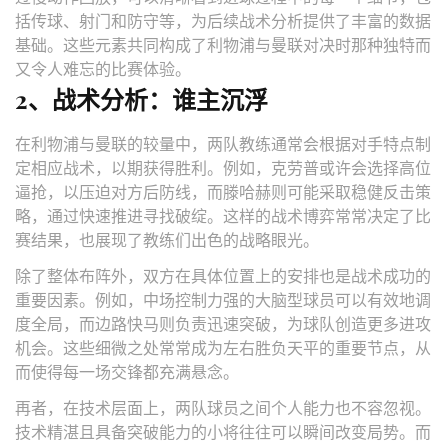
括传球、射门和防守等，为后续战术分析提供了丰富的数据
基础。这些元素共同构成了利物浦与曼联对决时那种独特而
又令人难忘的比赛体验。
2、战术分析：谁主沉浮
在利物浦与曼联的较量中，两队教练通常会根据对手特点制
定相应战术，以期获得胜利。例如，克劳普或许会选择高位
逼抢，以压迫对方后防线，而滕哈赫则可能采取稳健反击策
略，通过快速推进寻找破绽。这样的战术博弈常常决定了比
赛结果，也展现了教练们出色的战略眼光。
除了整体布阵外，双方在具体位置上的安排也是战术成功的
重要因素。例如，中场控制力强的大脑型球员可以有效地调
度全局，而边路快马则负责迅速突破，为球队创造更多进攻
机会。这些细微之处常常成为左右胜负天平的重要节点，从
而使得每一场交锋都充满悬念。
再者，在技术层面上，两队球员之间个人能力也不容忽视。
技术精湛且具备突破能力的小将往往可以瞬间改变局势。而