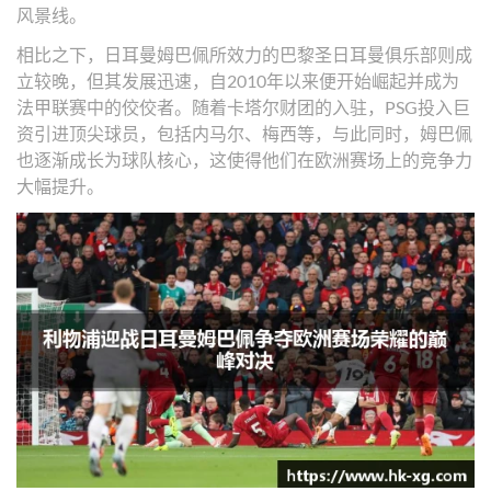
风景线。
相比之下，日耳曼姆巴佩所效力的巴黎圣日耳曼俱乐部则成
立较晚，但其发展迅速，自2010年以来便开始崛起并成为
法甲联赛中的佼佼者。随着卡塔尔财团的入驻，PSG投入巨
资引进顶尖球员，包括内马尔、梅西等，与此同时，姆巴佩
也逐渐成长为球队核心，这使得他们在欧洲赛场上的竞争力
大幅提升。