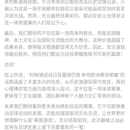
来判断谁将获胜。不过考虑到近期状态及历史交锋记录，小
编认为这是一场平局概率较高但又极有可能延续至加时甚至
点球大战。然而，无论最终结果如何，都必定会让全球关注
这一体育盛事的人们铭记于心。
最后，我们期待的不仅仅是一场简单的胜负，而是足球精
神、本土文化以及国际交流融合的大舞台。这种价值超越了
结果本身，使得每次相遇都显得尤为珍贵。因此，无论谁取
得最后胜利，相信他们都会为这段荣耀旅程书写新的篇章！
总结：
综上所述，“利物浦迎战日耳曼姆巴佩 争夺欧洲赛场荣耀”的
话题涵盖了丰富多元的信息，从历史渊源到现代竞技，再到
心理博弈等方面均值得深入探讨。这不仅是一项体育赛事，
更体现了文化碰撞、团队精神和个人魅力交汇带来的感动。
未来我们期待看到更多类似精彩纷呈的赛事，它不仅能够推
动足球运动的发展，还能加强国家间文化交流，让世界更好
地理解什么是“美丽游戏”。无论结局如何，此次巅峰之战必
定将在足球史册上留下浓墨重彩的一笔！