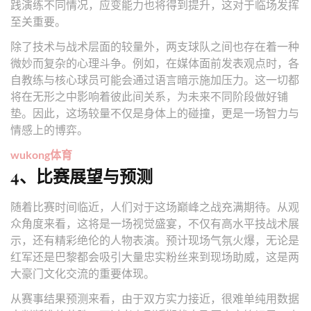
践演练不同情况，应变能力也将得到提升，这对于临场发挥
至关重要。
除了技术与战术层面的较量外，两支球队之间也存在着一种
微妙而复杂的心理斗争。例如，在媒体面前发表观点时，各
自教练与核心球员可能会通过语言暗示施加压力。这一切都
将在无形之中影响着彼此间关系，为未来不同阶段做好铺
垫。因此，这场较量不仅是身体上的碰撞，更是一场智力与
情感上的博弈。
wukong体育
4、比赛展望与预测
随着比赛时间临近，人们对于这场巅峰之战充满期待。从观
众角度来看，这将是一场视觉盛宴，不仅有高水平技战术展
示，还有精彩绝伦的人物表演。预计现场气氛火爆，无论是
红军还是巴黎都会吸引大量忠实粉丝来到现场助威，这是两
大豪门文化交流的重要体现。
从赛事结果预测来看，由于双方实力接近，很难单纯用数据