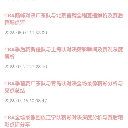
CBA巅峰对决广东队与北京首钢全程直播解析及赛后
精彩点评
2026-08-01 11:53:00
CBA季后赛新疆队与上海队对决精彩瞬间及赛况深度
解析
2026-07-21 21:28:10
CBA季前赛广东队与青岛队对决全场录像精彩分析与
亮点总结
2026-07-15 10:08:47
CBA全场录像回放辽宁队精彩对决深度分析与赛后精
彩点评分享