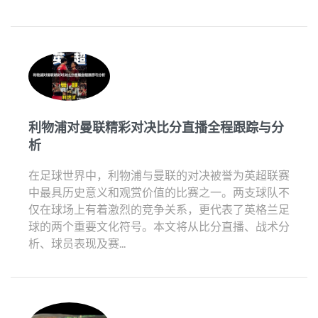
利物浦对曼联精彩对决比分直播全程跟踪与分
析
在足球世界中，利物浦与曼联的对决被誉为英超联赛
中最具历史意义和观赏价值的比赛之一。两支球队不
仅在球场上有着激烈的竞争关系，更代表了英格兰足
球的两个重要文化符号。本文将从比分直播、战术分
析、球员表现及赛...