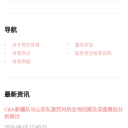
导航
关于悟空体育
服务宗旨
体育热点
联系悟空体育官网
体育明星
最新资讯
CBA新疆队与山东队激烈对抗全场回顾及深度赛后分
析探讨
2026-08-05 17:40:25