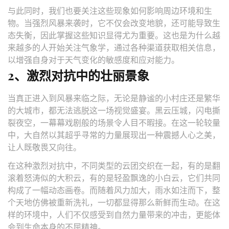
与此同时，我们也要关注这些现象如何影响周边环境和生
物。当强烈风暴来袭时，它不仅会改变地貌，还可能导致生
态失衡，因此掌握这些知识显得尤为重要。这也是为什么越
来越多的人开始关注气象学，通过各种渠道获取相关信息，
以增强自身对于天气变化的敏感度和应对能力。
2、激烈对抗中的壮丽景象
当真正进入到风暴来临之际，无论是静谧的小村庄还是繁华
的大城市，都无法逃脱这一场视觉盛宴。黑云压城，闪电撕
裂夜空，一幕幕戏剧般的场景令人目不暇接。在这一轮较量
中，大自然以其超乎寻常的力量展现出一种震撼人心之美，
让人既敬畏又向往。
在这种激烈对抗中，不同类型的云团交织在一起，有的是翻
滚着怒涛似的大积云，有的是轻盈飘逸的小白云，它们共同
构成了一幅动态画卷。而随着风力加大，雨水如注而下，整
个天地仿佛被重新洗礼，一切都显得那么新鲜而生动。在这
样的环境中，人们不仅感受到自然力量带来的冲击，更能体
会到生命本身的不屈精神。