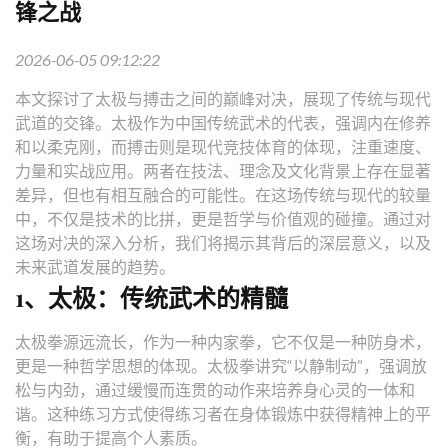
锋之战
2026-06-05 09:12:22
本文探讨了太极与搏击之间的巅峰对决，展现了传统与现代
武道的交锋。太极作为中国传统武术的代表，强调内在修养
和以柔克刚，而搏击则是现代竞技体育的体现，注重速度、
力量和实战应用。两者在技法、理念及文化背景上存在显著
差异，但也有相互融合的可能性。在这场传统与现代的较量
中，不仅是技术的比拼，更是哲学与价值观的碰撞。通过对
这场对决的深入分析，我们将揭示其背后的深层意义，以及
未来武道发展的趋势。
1、太极：传统武术的精髓
太极拳源远流长，作为一种内家拳，它不仅是一种防身术，
更是一种哲学思想的体现。太极拳讲究“以静制动”，强调放
松与内劲，通过缓慢而连贯的动作来培养身心灵的一体和
谐。这种练习方式使得练习者在身体锻炼中获得精神上的平
衡，有助于提高个人素质。