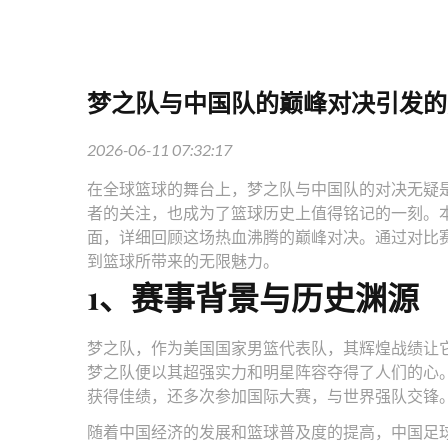
梦之队与中国队的巅峰对决引发的
2026-06-11 07:32:17
在全球篮球的舞台上，梦之队与中国队的对决无疑
者的关注，也成为了篮球历史上值得铭记的一刻。
面，详细回顾这场热血沸腾的巅峰对决。通过对比
到篮球所带来的无限魅力。
1、赛事背景与历史渊源
梦之队，作为美国国家男篮代表队，其辉煌战绩让它
梦之队便以其超强实力和明星阵容夺得了人们的心
获得佳绩，还多次参加国际大赛，与世界强队交锋
随着中国经济的发展和篮球普及度的提高，中国足