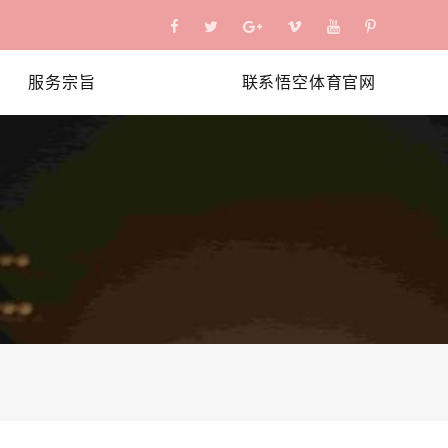
服务宗旨
联系悟空体育官网