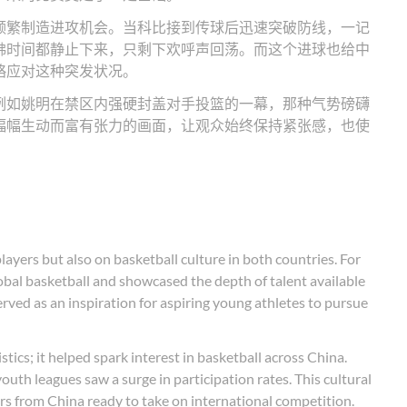
频繁制造进攻机会。当科比接到传球后迅速突破防线，一记
佛时间都静止下来，只剩下欢呼声回荡。而这个进球也给中
略应对这种突发状况。
例如姚明在禁区内强硬封盖对手投篮的一幕，那种气势磅礴
幅幅生动而富有张力的画面，让观众始终保持紧张感，也使
ayers but also on basketball culture in both countries. For
lobal basketball and showcased the depth of talent available
erved as an inspiration for aspiring young athletes to pursue
ics; it helped spark interest in basketball across China.
outh leagues saw a surge in participation rates. This cultural
ers from China ready to take on international competition.