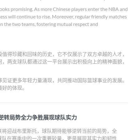
looks promising. As more Chinese players enter the NBA and
ess will continue to rise. Moreover, regular friendly matches
n the two teams, fostering mutual respect and
段值得珍藏和回味的历史，它不仅展示了双方卓越的人才，
何，两支球队都通过这一平台展示出积极向上的精神面貌，
够见证更多年轻力量涌现，共同推动国际篮球事业的发展。
最好的体现。
逆转局势全力争胜展现球队实力
联将迎战布里斯托，球队期待能够逆转当前的局势，全
球队在赛季中的一次重要较量，更是展现其实力和韧性