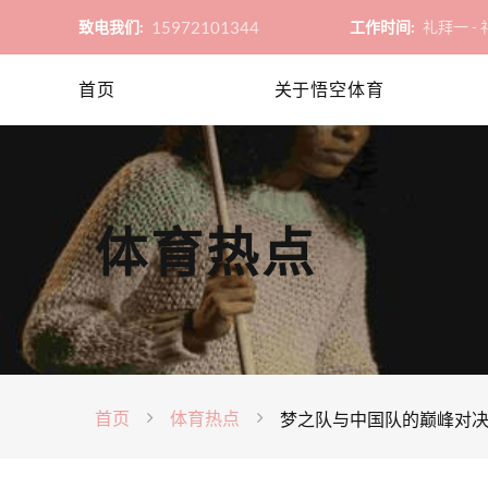
15972101344
致电我们:
工作时间:
礼拜一 - 礼
首页
关于悟空体育
体育热点
首页
体育热点
梦之队与中国队的巅峰对