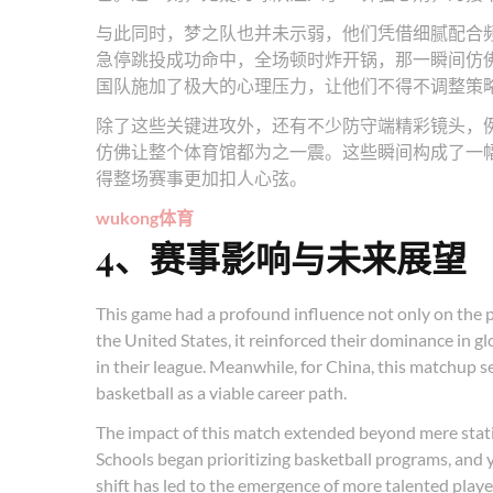
与此同时，梦之队也并未示弱，他们凭借细腻配合
急停跳投成功命中，全场顿时炸开锅，那一瞬间仿
国队施加了极大的心理压力，让他们不得不调整策
除了这些关键进攻外，还有不少防守端精彩镜头，
仿佛让整个体育馆都为之一震。这些瞬间构成了一
得整场赛事更加扣人心弦。
wukong体育
4、赛事影响与未来展望
This game had a profound influence not only on the pl
the United States, it reinforced their dominance in g
in their league. Meanwhile, for China, this matchup s
basketball as a viable career path.
The impact of this match extended beyond mere statist
Schools began prioritizing basketball programs, and y
shift has led to the emergence of more talented play