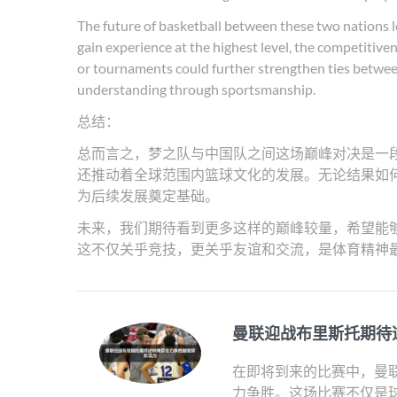
The future of basketball between these two nations 
gain experience at the highest level, the competitiven
or tournaments could further strengthen ties betwee
understanding through sportsmanship.
总结：
总而言之，梦之队与中国队之间这场巅峰对决是一
还推动着全球范围内篮球文化的发展。无论结果如
为后续发展奠定基础。
未来，我们期待看到更多这样的巅峰较量，希望能
这不仅关乎竞技，更关乎友谊和交流，是体育精神
曼联迎战布里斯托期待
在即将到来的比赛中，曼
力争胜。这场比赛不仅是