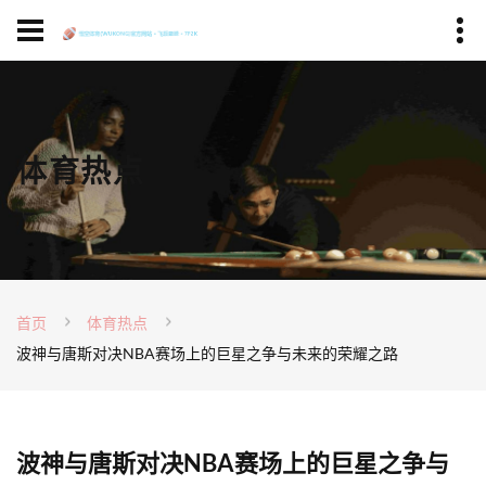
体育热点
首页
体育热点
波神与唐斯对决NBA赛场上的巨星之争与未来的荣耀之路
波神与唐斯对决NBA赛场上的巨星之争与