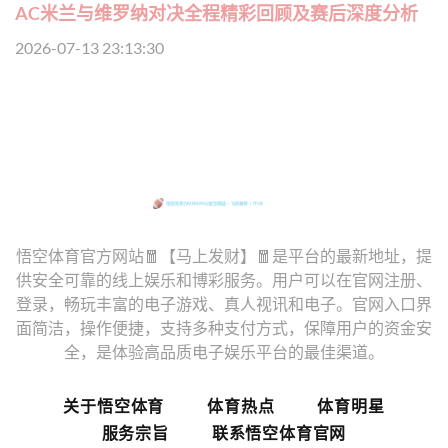
AC米兰与维罗纳对决全程精彩回顾及赛后深度分析
2026-07-13 23:13:30
悟空体育官方网站🧧【马上发财】🧧是平台的最新地址，提
供安全可靠的线上娱乐和博彩服务。用户可以在官网注册、
登录，畅玩丰富的电子游戏、真人视讯和电子。官网入口界
面简洁，操作便捷，支持多种支付方式，保障用户的资金安
全，是体验高品质电子娱乐平台的最佳渠道。
关于悟空体育
体育热点
体育明星
服务宗旨
联系悟空体育官网