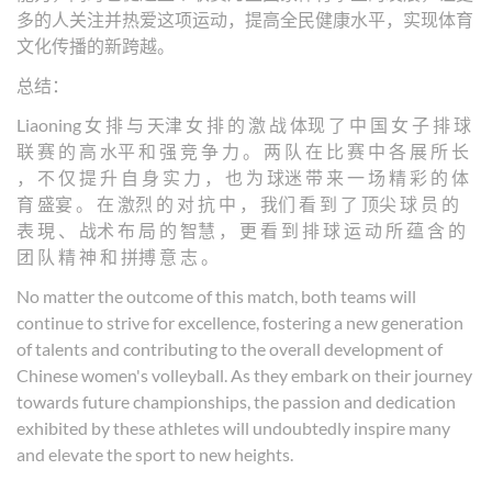
多的人关注并热爱这项运动，提高全民健康水平，实现体育
文化传播的新跨越。
总结：
Liaoning 女 排 与 天津 女 排 的 激 战 体现 了 中 国 女 子 排 球
联 赛 的 高 水平 和 强 竞 争 力 。 两 队 在 比 赛 中 各 展 所 长
， 不 仅 提 升 自 身 实 力 ， 也 为 球迷 带 来 一 场 精 彩 的 体
育 盛宴 。 在 激烈 的 对 抗 中 ， 我们 看 到 了 顶尖 球 员 的
表 現 、 战术 布 局 的 智慧 ， 更 看 到 排 球 运 动 所 蕴 含 的
团 队 精 神 和 拼搏 意 志 。
No matter the outcome of this match, both teams will
continue to strive for excellence, fostering a new generation
of talents and contributing to the overall development of
Chinese women's volleyball. As they embark on their journey
towards future championships, the passion and dedication
exhibited by these athletes will undoubtedly inspire many
and elevate the sport to new heights.