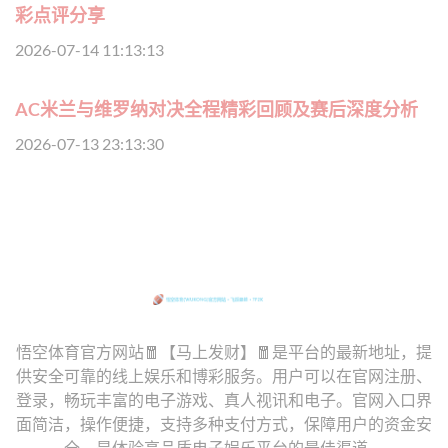
彩点评分享
2026-07-14 11:13:13
AC米兰与维罗纳对决全程精彩回顾及赛后深度分析
2026-07-13 23:13:30
悟空体育官方网站🧧【马上发财】🧧是平台的最新地址，提
供安全可靠的线上娱乐和博彩服务。用户可以在官网注册、
登录，畅玩丰富的电子游戏、真人视讯和电子。官网入口界
面简洁，操作便捷，支持多种支付方式，保障用户的资金安
全，是体验高品质电子娱乐平台的最佳渠道。