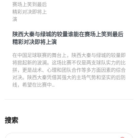
陕西大秦与绿城的较量谁能在赛场上笑到最后
精彩对决即将上演
在中国足球联赛的舞台上，陕西大秦与绿城的较量即
将掀起新的波澜。这场比赛不仅是两支球队实力的比
拼，更是战术、心理和团队合作等多方面因素的综合
对决。陕西大秦凭借其强大的主场气势和坚实的后防
线，希望在比赛中...
搜索