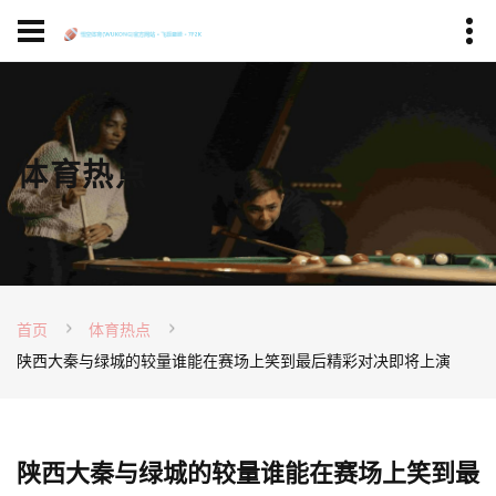
体育热点
首页
体育热点
陕西大秦与绿城的较量谁能在赛场上笑到最后精彩对决即将上演
陕西大秦与绿城的较量谁能在赛场上笑到最