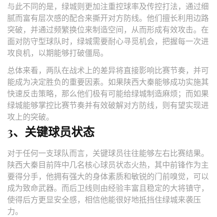
与此不同的是，绿城则更加注重控球率及传控打法，通过细
腻而富有层次感的配合来撕开对方防线。他们擅长利用边路
突破，并通过频繁换位来制造空间，从而形成有效攻击。在
面对防守型球队时，绿城需要耐心寻觅机会，把握每一次进
攻良机，以期能够打破僵局。
总体来看，两队在战术上的差异将直接影响比赛节奏，并可
能成为决定胜负的重要因素。如果陕西大秦能够成功实施其
快速反击策略，那么他们极有可能给绿城制造麻烦；而如果
绿城能够掌控比赛节奏并有效破解对方防线，则有望实现进
攻上的突破。
3、关键球员状态
对于任何一支球队而言，关键球员往往能够左右比赛结果。
陕西大秦目前阵中几名核心球员状态火热，其中前锋作为主
要得分手，他拥有强大的身体素质和敏锐的门前嗅觉，可以
成为致命武器。而后卫线则由经验丰富且稳定的大将镇守，
使得后方更显安全感，相信他能很好地抵挡住绿城来袭压
力。