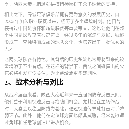
季，陕西大秦凭借顽强拼搏精神赢得了众多球迷的支持。
相比之下，绿城足球俱乐部拥有更为悠久的发展历史，自
2005年加入职业联赛以来，经历了多个辉煌时刻。他们曾
获得过中国足协杯和超级联赛等重要荣誉，这也让他们在整
个中国足球界享有很高声誉。经过多年的沉淀与发展，绿城
形成了一套独特而成熟的球队文化，也培养出了一批优秀的
人才。
这两支球队各有特色，其背后的历史积淀也为即将到来的较
量增添了不少看点。在这样的背景下，两队之间碰撞出的火
花必将引发广泛关注，为比赛增添更多戏剧性。
2、战术分析与对比
从战术层面来看，陕西大秦近年来一直强调防守反击原则，
他们善于利用快速反击寻找破门机会。尤其是在主场作战
时，大秦会以稳固防线为基础，通过快速传导球打击对手薄
弱环节。此外，他们在定位球方面也颇具威胁，经常能够通
过角球和任意球创造出进攻机会。