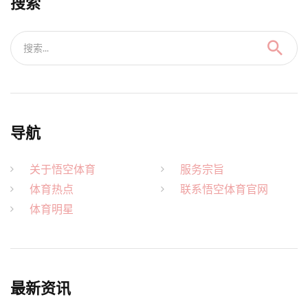
搜索
搜索...
导航
关于悟空体育
服务宗旨
体育热点
联系悟空体育官网
体育明星
最新资讯